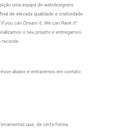
osição uma equipa de webdesigners
inal de elevada qualidade e criatividade.
“
If you can Dream it, We can Rank it
”
rsonalizamos o seu projeto e entregamos
 recorde.
eresse abaixo e entraremos em contato
 ferramentas que, de certa forma,