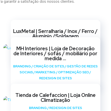
 garantir a satisfação dos nossos clientes.
Websites
LuxMetal | Serralharia / Inox / Ferro /
Alumínio /Soldagem
BRANDING
/
CRIAÇÃO DE SITES
/
GESTÃO DE REDES
MH Interiores | Loja de Decoração
SOCIAIS
/
MARKETING
/
OPTIMIZAÇÃO SEO
/
de Interiores / sofás / mobiliário por
REDESIGN DE SITES
medida …
BRANDING
/
CRIAÇÃO DE SITES
/
GESTÃO DE REDES
SOCIAIS
/
MARKETING
/
OPTIMIZAÇÃO SEO
/
REDESIGN DE SITES
Tienda de Calefaccion | Loja Online
Climatização
BRANDING
/
REDESIGN DE SITES