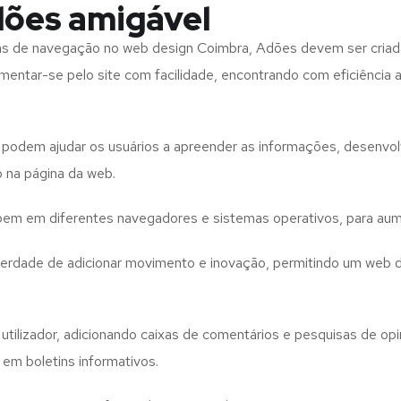
dões amigável
tas de navegação no web design
Coimbra, Adões
devem ser criad
imentar-se pelo site com facilidade, encontrando com eficiência
to podem ajudar os usuários a apreender as informações, desenvo
o na página da web.
e bem em diferentes navegadores e sistemas operativos, para aum
iberdade de adicionar movimento e inovação, permitindo um web 
utilizador, adicionando caixas de comentários e pesquisas de opin
 em boletins informativos.