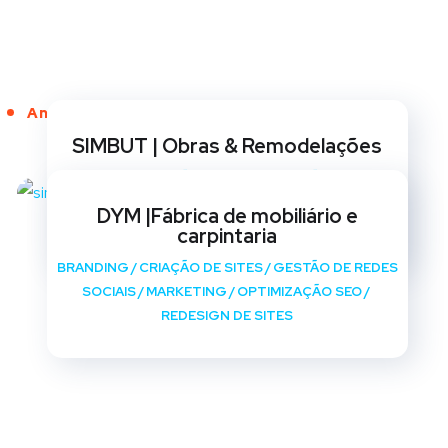
Anos de Serviço
SIMBUT | Obras & Remodelações
BRANDING
/
CRIAÇÃO DE SITES
/
GESTÃO DE REDES
SOCIAIS
/
MARKETING
/
OPTIMIZAÇÃO SEO
/
DYM |Fábrica de mobiliário e
REDESIGN DE SITES
carpintaria
BRANDING
/
CRIAÇÃO DE SITES
/
GESTÃO DE REDES
SOCIAIS
/
MARKETING
/
OPTIMIZAÇÃO SEO
/
REDESIGN DE SITES