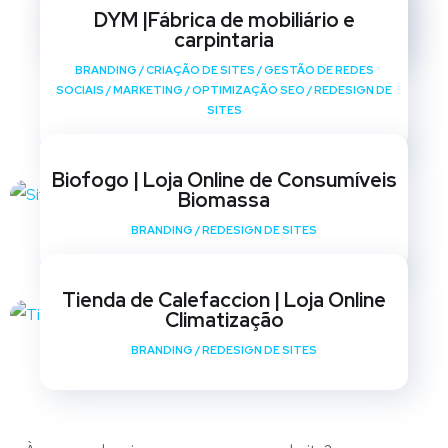
SOCIAIS
/
MARKETING
/
OPTIMIZAÇÃO SEO
/
REDESIGN DE
DYM |Fábrica de mobiliário e
SITES
carpintaria
BRANDING
/
CRIAÇÃO DE SITES
/
GESTÃO DE REDES
SOCIAIS
/
MARKETING
/
OPTIMIZAÇÃO SEO
/
REDESIGN DE
SITES
Biofogo | Loja Online de Consumíveis
Biomassa
BRANDING
/
REDESIGN DE SITES
Tienda de Calefaccion | Loja Online
Climatização
BRANDING
/
REDESIGN DE SITES