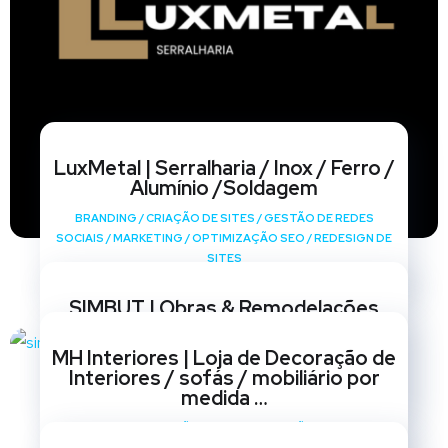
LuxMetal | Serralharia / Inox / Ferro /
Alumínio /Soldagem
BRANDING
/
CRIAÇÃO DE SITES
/
GESTÃO DE REDES
SOCIAIS
/
MARKETING
/
OPTIMIZAÇÃO SEO
/
REDESIGN DE
SITES
SIMBUT | Obras & Remodelações
BRANDING
/
CRIAÇÃO DE SITES
/
GESTÃO DE REDES
MH Interiores | Loja de Decoração de
SOCIAIS
/
MARKETING
/
OPTIMIZAÇÃO SEO
/
REDESIGN DE
Interiores / sofás / mobiliário por
SITES
medida …
BRANDING
/
CRIAÇÃO DE SITES
/
GESTÃO DE REDES