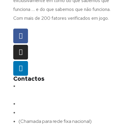
exclusivamente em torno do que sabemos que
funciona … e do que sabemos que não funciona.
Com mais de 200 fatores verificados em jogo.
Contactos
Morada:
Avenida Barros e Soares N.º 375,
4715-213 Braga – Portugal
Email:
geral@fluxodigital.pt
Telefone:
(+351) 253 773 151
(Chamada para rede fixa nacional)