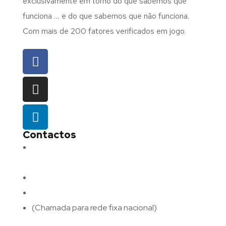
exclusivamente em torno do que sabemos que
funciona … e do que sabemos que não funciona.
Com mais de 200 fatores verificados em jogo.
Contactos
Morada:
Avenida Barros e Soares N.º 375,
4715-213 Braga – Portugal
Email:
geral@fluxodigital.pt
Telefone:
(+351) 253 773 151
(Chamada para rede fixa nacional)