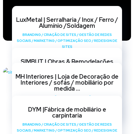
LuxMetal | Serralharia / Inox / Ferro /
Alumínio /Soldagem
BRANDING
/
CRIAÇÃO DE SITES
/
GESTÃO DE REDES
SOCIAIS
/
MARKETING
/
OPTIMIZAÇÃO SEO
/
REDESIGN DE
SITES
SIMBUT | Obras & Remodelações
BRANDING
/
CRIAÇÃO DE SITES
/
GESTÃO DE REDES
MH Interiores | Loja de Decoração de
SOCIAIS
/
MARKETING
/
OPTIMIZAÇÃO SEO
/
REDESIGN DE
Interiores / sofás / mobiliário por
SITES
medida …
BRANDING
/
CRIAÇÃO DE SITES
/
GESTÃO DE REDES
SOCIAIS
/
MARKETING
/
OPTIMIZAÇÃO SEO
/
REDESIGN DE
DYM |Fábrica de mobiliário e
SITES
carpintaria
BRANDING
/
CRIAÇÃO DE SITES
/
GESTÃO DE REDES
SOCIAIS
/
MARKETING
/
OPTIMIZAÇÃO SEO
/
REDESIGN DE