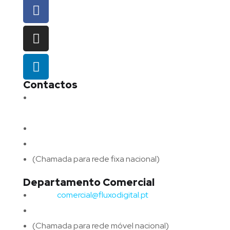
Contactos
Morada:
Avenida Barros e Soares N.º 375,
4715-213 Braga – Portugal
Email:
geral@fluxodigital.pt
Telefone:
(+351) 253 773 151
(Chamada para rede fixa nacional)
Departamento Comercial
Email:
comercial@fluxodigital.pt
Telefone:
(+351)
917 417 057
(Chamada para rede móvel nacional)