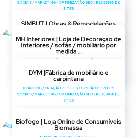
SOCIAIS
/
MARKETING
/
OPTIMIZAÇÃO SEO
/
REDESIGN DE
SITES
SIMBUT | Obras & Remodelações
BRANDING
/
CRIAÇÃO DE SITES
/
GESTÃO DE REDES
MH Interiores | Loja de Decoração de
SOCIAIS
/
MARKETING
/
OPTIMIZAÇÃO SEO
/
REDESIGN DE
Interiores / sofás / mobiliário por
SITES
medida …
BRANDING
/
CRIAÇÃO DE SITES
/
GESTÃO DE REDES
SOCIAIS
/
MARKETING
/
OPTIMIZAÇÃO SEO
/
REDESIGN DE
DYM |Fábrica de mobiliário e
SITES
carpintaria
BRANDING
/
CRIAÇÃO DE SITES
/
GESTÃO DE REDES
SOCIAIS
/
MARKETING
/
OPTIMIZAÇÃO SEO
/
REDESIGN DE
SITES
Biofogo | Loja Online de Consumíveis
Biomassa