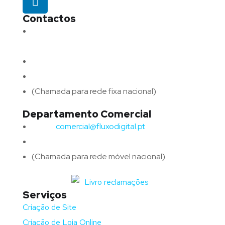
Contactos
Morada:
Avenida Barros e Soares N.º 375,
4715-213 Braga – Portugal
Email:
geral@fluxodigital.pt
Telefone:
(+351) 253 773 151
(Chamada para rede fixa nacional)
Departamento Comercial
Email:
comercial@fluxodigital.pt
Telefone:
(+351)
917 417 057
(Chamada para rede móvel nacional)
Serviços
Criação de Site
Criação de Loja Online