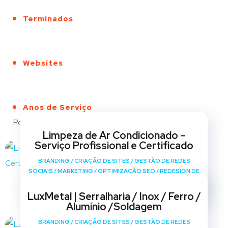
Terminados
Websites
Anos de Serviço
Portfólio
Limpeza de Ar Condicionado –
Serviço Profissional e Certificado
BRANDING
/
CRIAÇÃO DE SITES
/
GESTÃO DE REDES
SOCIAIS
/
MARKETING
/
OPTIMIZAÇÃO SEO
/
REDESIGN DE
SITES
LuxMetal | Serralharia / Inox / Ferro /
Alumínio /Soldagem
BRANDING
/
CRIAÇÃO DE SITES
/
GESTÃO DE REDES