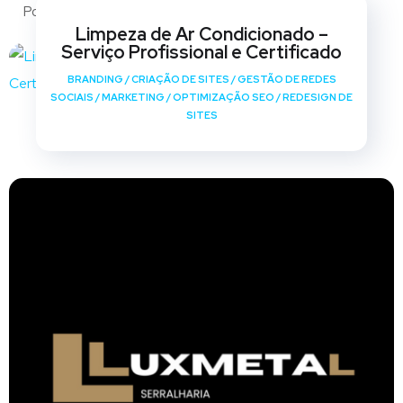
Portfólio
Limpeza de Ar Condicionado –
Serviço Profissional e Certificado
BRANDING
/
CRIAÇÃO DE SITES
/
GESTÃO DE REDES
SOCIAIS
/
MARKETING
/
OPTIMIZAÇÃO SEO
/
REDESIGN DE
SITES