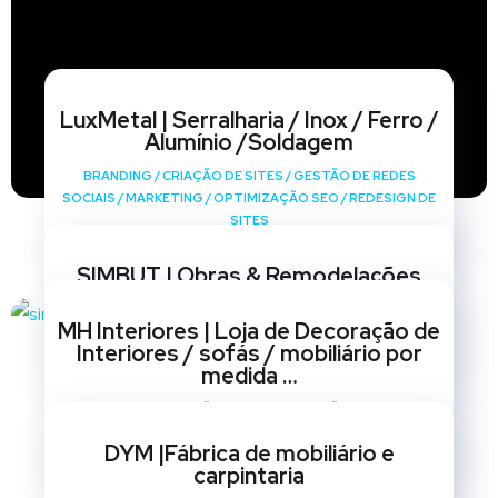
LuxMetal | Serralharia / Inox / Ferro /
Alumínio /Soldagem
BRANDING
/
CRIAÇÃO DE SITES
/
GESTÃO DE REDES
SOCIAIS
/
MARKETING
/
OPTIMIZAÇÃO SEO
/
REDESIGN DE
SITES
SIMBUT | Obras & Remodelações
BRANDING
/
CRIAÇÃO DE SITES
/
GESTÃO DE REDES
MH Interiores | Loja de Decoração de
SOCIAIS
/
MARKETING
/
OPTIMIZAÇÃO SEO
/
REDESIGN DE
Interiores / sofás / mobiliário por
SITES
medida …
BRANDING
/
CRIAÇÃO DE SITES
/
GESTÃO DE REDES
SOCIAIS
/
MARKETING
/
OPTIMIZAÇÃO SEO
/
REDESIGN DE
DYM |Fábrica de mobiliário e
SITES
carpintaria