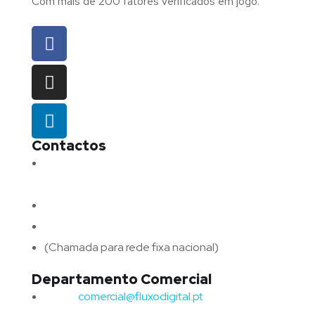
Com mais de 200 fatores verificados em jogo.
Contactos
Morada:
Avenida Barros e Soares N.º 375,
4715-213 Braga – Portugal
Email:
geral@fluxodigital.pt
Telefone:
(+351) 253 773 151
(Chamada para rede fixa nacional)
Departamento Comercial
Email:
comercial@fluxodigital.pt