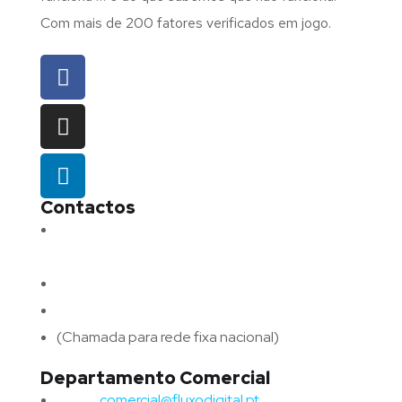
Com mais de 200 fatores verificados em jogo.
Contactos
Morada:
Avenida Barros e Soares N.º 375,
4715-213 Braga – Portugal
Email:
geral@fluxodigital.pt
Telefone:
(+351) 253 773 151
(Chamada para rede fixa nacional)
Departamento Comercial
Email:
comercial@fluxodigital.pt