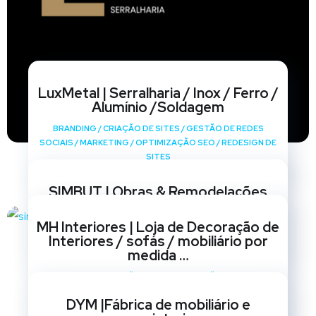
LuxMetal | Serralharia / Inox / Ferro /
Alumínio /Soldagem
BRANDING
/
CRIAÇÃO DE SITES
/
GESTÃO DE REDES
SOCIAIS
/
MARKETING
/
OPTIMIZAÇÃO SEO
/
REDESIGN DE
SITES
SIMBUT | Obras & Remodelações
BRANDING
/
CRIAÇÃO DE SITES
/
GESTÃO DE REDES
MH Interiores | Loja de Decoração de
SOCIAIS
/
MARKETING
/
OPTIMIZAÇÃO SEO
/
REDESIGN DE
Interiores / sofás / mobiliário por
SITES
medida …
BRANDING
/
CRIAÇÃO DE SITES
/
GESTÃO DE REDES
SOCIAIS
/
MARKETING
/
OPTIMIZAÇÃO SEO
/
REDESIGN DE
DYM |Fábrica de mobiliário e
SITES