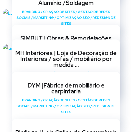
Alumínio /Soldagem
BRANDING
/
CRIAÇÃO DE SITES
/
GESTÃO DE REDES
SOCIAIS
/
MARKETING
/
OPTIMIZAÇÃO SEO
/
REDESIGN DE
SITES
SIMBUT | Obras & Remodelações
BRANDING
/
CRIAÇÃO DE SITES
/
GESTÃO DE REDES
MH Interiores | Loja de Decoração de
SOCIAIS
/
MARKETING
/
OPTIMIZAÇÃO SEO
/
REDESIGN DE
Interiores / sofás / mobiliário por
SITES
medida …
BRANDING
/
CRIAÇÃO DE SITES
/
GESTÃO DE REDES
SOCIAIS
/
MARKETING
/
OPTIMIZAÇÃO SEO
/
REDESIGN DE
DYM |Fábrica de mobiliário e
SITES
carpintaria
BRANDING
/
CRIAÇÃO DE SITES
/
GESTÃO DE REDES
SOCIAIS
/
MARKETING
/
OPTIMIZAÇÃO SEO
/
REDESIGN DE
SITES