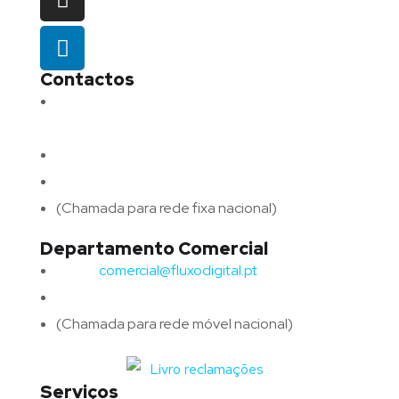
Contactos
Morada:
Avenida Barros e Soares N.º 375,
4715-213 Braga – Portugal
Email:
geral@fluxodigital.pt
Telefone:
(+351) 253 773 151
(Chamada para rede fixa nacional)
Departamento Comercial
Email:
comercial@fluxodigital.pt
Telefone:
(+351)
917 417 057
(Chamada para rede móvel nacional)
Serviços