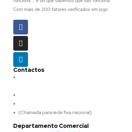
funciona … e do que sabemos que não funciona.
Com mais de 200 fatores verificados em jogo.
Contactos
Morada:
Avenida Barros e Soares N.º 375,
4715-213 Braga – Portugal
Email:
geral@fluxodigital.pt
Telefone:
(+351) 253 773 151
(Chamada para rede fixa nacional)
Departamento Comercial