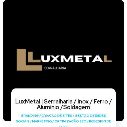
LuxMetal | Serralharia / Inox / Ferro /
Alumínio /Soldagem
BRANDING
/
CRIAÇÃO DE SITES
/
GESTÃO DE REDES
SOCIAIS
/
MARKETING
/
OPTIMIZAÇÃO SEO
/
REDESIGN DE