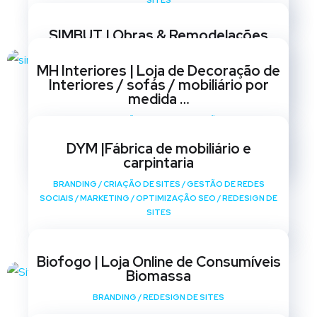
SITES
SIMBUT | Obras & Remodelações
BRANDING
/
CRIAÇÃO DE SITES
/
GESTÃO DE REDES
MH Interiores | Loja de Decoração de
SOCIAIS
/
MARKETING
/
OPTIMIZAÇÃO SEO
/
REDESIGN DE
Interiores / sofás / mobiliário por
SITES
medida …
BRANDING
/
CRIAÇÃO DE SITES
/
GESTÃO DE REDES
SOCIAIS
/
MARKETING
/
OPTIMIZAÇÃO SEO
/
REDESIGN DE
DYM |Fábrica de mobiliário e
SITES
carpintaria
BRANDING
/
CRIAÇÃO DE SITES
/
GESTÃO DE REDES
SOCIAIS
/
MARKETING
/
OPTIMIZAÇÃO SEO
/
REDESIGN DE
SITES
Biofogo | Loja Online de Consumíveis
Biomassa
BRANDING
/
REDESIGN DE SITES