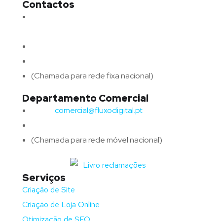
Contactos
Morada:
Avenida Barros e Soares N.º 375,
4715-213 Braga – Portugal
Email:
geral@fluxodigital.pt
Telefone:
(+351) 253 773 151
(Chamada para rede fixa nacional)
Departamento Comercial
Email:
comercial@fluxodigital.pt
Telefone:
(+351)
917 417 057
(Chamada para rede móvel nacional)
Serviços
Criação de Site
Criação de Loja Online
Otimização de SEO