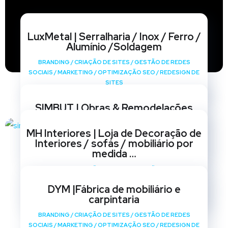
LuxMetal | Serralharia / Inox / Ferro /
Alumínio /Soldagem
BRANDING
/
CRIAÇÃO DE SITES
/
GESTÃO DE REDES
SOCIAIS
/
MARKETING
/
OPTIMIZAÇÃO SEO
/
REDESIGN DE
SITES
SIMBUT | Obras & Remodelações
BRANDING
/
CRIAÇÃO DE SITES
/
GESTÃO DE REDES
MH Interiores | Loja de Decoração de
SOCIAIS
/
MARKETING
/
OPTIMIZAÇÃO SEO
/
REDESIGN DE
Interiores / sofás / mobiliário por
SITES
medida …
BRANDING
/
CRIAÇÃO DE SITES
/
GESTÃO DE REDES
SOCIAIS
/
MARKETING
/
OPTIMIZAÇÃO SEO
/
REDESIGN DE
DYM |Fábrica de mobiliário e
SITES
carpintaria
BRANDING
/
CRIAÇÃO DE SITES
/
GESTÃO DE REDES
SOCIAIS
/
MARKETING
/
OPTIMIZAÇÃO SEO
/
REDESIGN DE