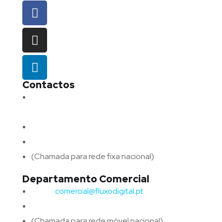
Contactos
Morada:
Avenida Barros e Soares N.º 375,
4715-213 Braga – Portugal
Email:
geral@fluxodigital.pt
Telefone:
(+351) 253 773 151
(Chamada para rede fixa nacional)
Departamento Comercial
Email:
comercial@fluxodigital.pt
Telefone:
(+351)
917 417 057
(Chamada para rede móvel nacional)