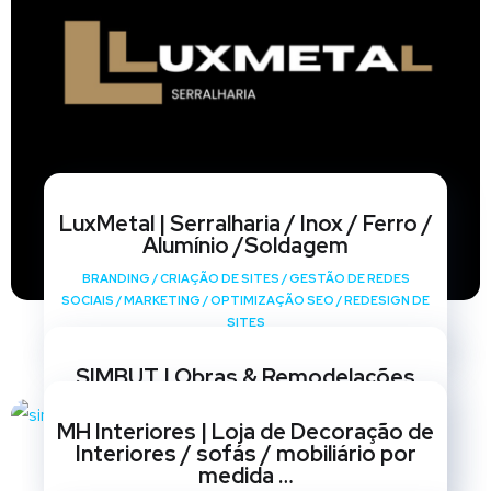
LuxMetal | Serralharia / Inox / Ferro /
Alumínio /Soldagem
BRANDING
/
CRIAÇÃO DE SITES
/
GESTÃO DE REDES
SOCIAIS
/
MARKETING
/
OPTIMIZAÇÃO SEO
/
REDESIGN DE
SITES
SIMBUT | Obras & Remodelações
BRANDING
/
CRIAÇÃO DE SITES
/
GESTÃO DE REDES
MH Interiores | Loja de Decoração de
SOCIAIS
/
MARKETING
/
OPTIMIZAÇÃO SEO
/
REDESIGN DE
Interiores / sofás / mobiliário por
SITES
medida …