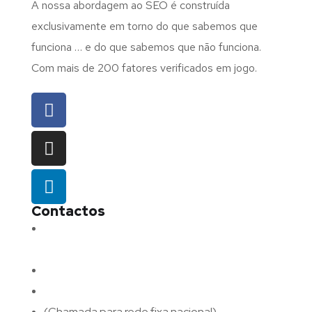
A nossa abordagem ao SEO é construída
exclusivamente em torno do que sabemos que
funciona … e do que sabemos que não funciona.
Com mais de 200 fatores verificados em jogo.
Contactos
Morada:
Avenida Barros e Soares N.º 375,
4715-213 Braga – Portugal
Email:
geral@fluxodigital.pt
Telefone:
(+351) 253 773 151
(Chamada para rede fixa nacional)