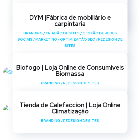
BRANDING
/
CRIAÇÃO DE SITES
/
GESTÃO DE REDES
SOCIAIS
/
MARKETING
/
OPTIMIZAÇÃO SEO
/
REDESIGN DE
DYM |Fábrica de mobiliário e
SITES
carpintaria
BRANDING
/
CRIAÇÃO DE SITES
/
GESTÃO DE REDES
SOCIAIS
/
MARKETING
/
OPTIMIZAÇÃO SEO
/
REDESIGN DE
SITES
Biofogo | Loja Online de Consumíveis
Biomassa
BRANDING
/
REDESIGN DE SITES
Tienda de Calefaccion | Loja Online
Climatização
BRANDING
/
REDESIGN DE SITES