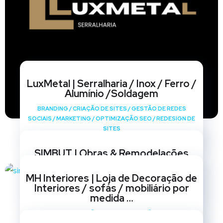
LuxMetal | Serralharia / Inox / Ferro /
Alumínio /Soldagem
BRANDING
/
CRIAÇÃO DE SITES
/
GESTÃO DE REDES
SOCIAIS
/
MARKETING
/
OPTIMIZAÇÃO SEO
/
REDESIGN DE
SITES
SIMBUT | Obras & Remodelações
BRANDING
/
CRIAÇÃO DE SITES
/
GESTÃO DE REDES
MH Interiores | Loja de Decoração de
SOCIAIS
/
MARKETING
/
OPTIMIZAÇÃO SEO
/
REDESIGN DE
Interiores / sofás / mobiliário por
SITES
medida …
BRANDING
/
CRIAÇÃO DE SITES
/
GESTÃO DE REDES