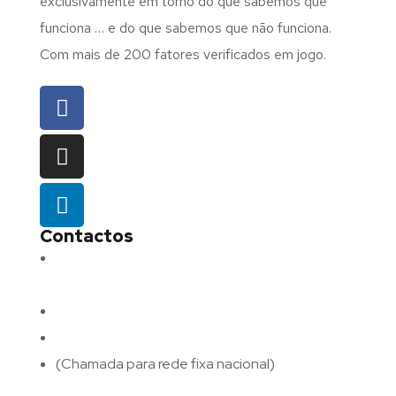
exclusivamente em torno do que sabemos que
funciona … e do que sabemos que não funciona.
Com mais de 200 fatores verificados em jogo.
Contactos
Morada:
Avenida Barros e Soares N.º 375,
4715-213 Braga – Portugal
Email:
geral@fluxodigital.pt
Telefone:
(+351) 253 773 151
(Chamada para rede fixa nacional)