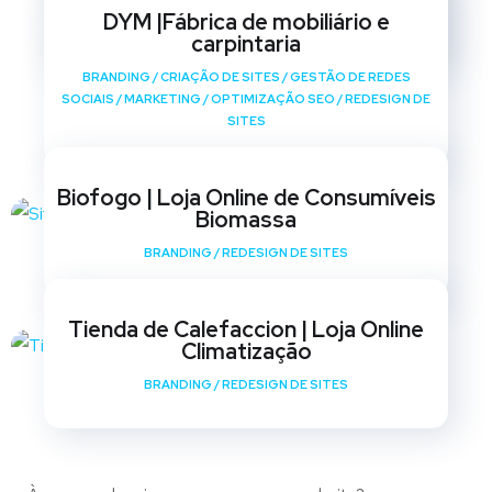
SOCIAIS
/
MARKETING
/
OPTIMIZAÇÃO SEO
/
REDESIGN DE
DYM |Fábrica de mobiliário e
SITES
carpintaria
BRANDING
/
CRIAÇÃO DE SITES
/
GESTÃO DE REDES
SOCIAIS
/
MARKETING
/
OPTIMIZAÇÃO SEO
/
REDESIGN DE
SITES
Biofogo | Loja Online de Consumíveis
Biomassa
BRANDING
/
REDESIGN DE SITES
Tienda de Calefaccion | Loja Online
Climatização
BRANDING
/
REDESIGN DE SITES