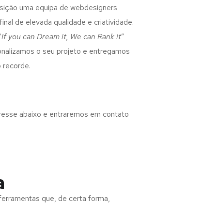
osição uma equipa de webdesigners
inal de elevada qualidade e criatividade.
“
If you can Dream it, We can Rank it
”
rsonalizamos o seu projeto e entregamos
 recorde.
eresse abaixo e entraremos em contato
a
 ferramentas que, de certa forma,