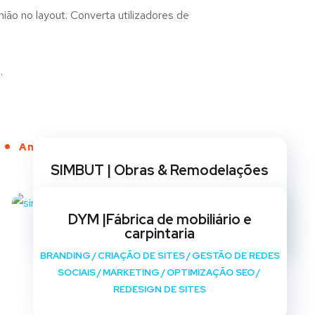
ião no layout. Converta utilizadores de
.
Anos de Serviço
SIMBUT | Obras & Remodelações
BRANDING
/
CRIAÇÃO DE SITES
/
GESTÃO DE REDES
SOCIAIS
/
MARKETING
/
OPTIMIZAÇÃO SEO
/
DYM |Fábrica de mobiliário e
REDESIGN DE SITES
carpintaria
BRANDING
/
CRIAÇÃO DE SITES
/
GESTÃO DE REDES
SOCIAIS
/
MARKETING
/
OPTIMIZAÇÃO SEO
/
REDESIGN DE SITES