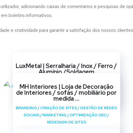
utilizador, adicionando caixas de comentários e pesquisas de opin
 em boletins informativos.
de e criatividade para garantir a satisfação dos nossos clientes
Websites
LuxMetal | Serralharia / Inox / Ferro /
Alumínio /Soldagem
BRANDING
/
CRIAÇÃO DE SITES
/
GESTÃO DE REDES
MH Interiores | Loja de Decoração
SOCIAIS
/
MARKETING
/
OPTIMIZAÇÃO SEO
/
de Interiores / sofás / mobiliário por
REDESIGN DE SITES
medida …
BRANDING
/
CRIAÇÃO DE SITES
/
GESTÃO DE REDES
SOCIAIS
/
MARKETING
/
OPTIMIZAÇÃO SEO
/
REDESIGN DE SITES