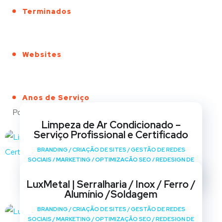
Terminados
Websites
Anos de Serviço
Portfólio
Limpeza de Ar Condicionado –
Serviço Profissional e Certificado
BRANDING
/
CRIAÇÃO DE SITES
/
GESTÃO DE REDES
SOCIAIS
/
MARKETING
/
OPTIMIZAÇÃO SEO
/
REDESIGN DE
SITES
LuxMetal | Serralharia / Inox / Ferro /
Alumínio /Soldagem
BRANDING
/
CRIAÇÃO DE SITES
/
GESTÃO DE REDES
SOCIAIS
/
MARKETING
/
OPTIMIZAÇÃO SEO
/
REDESIGN DE