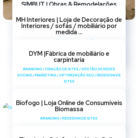
SIMBUT | Obras & Remodelações
BRANDING
/
CRIAÇÃO DE SITES
/
GESTÃO DE REDES
MH Interiores | Loja de Decoração de
SOCIAIS
/
MARKETING
/
OPTIMIZAÇÃO SEO
/
REDESIGN DE
Interiores / sofás / mobiliário por
SITES
medida …
BRANDING
/
CRIAÇÃO DE SITES
/
GESTÃO DE REDES
SOCIAIS
/
MARKETING
/
OPTIMIZAÇÃO SEO
/
REDESIGN DE
DYM |Fábrica de mobiliário e
SITES
carpintaria
BRANDING
/
CRIAÇÃO DE SITES
/
GESTÃO DE REDES
SOCIAIS
/
MARKETING
/
OPTIMIZAÇÃO SEO
/
REDESIGN DE
SITES
Biofogo | Loja Online de Consumíveis
Biomassa
BRANDING
/
REDESIGN DE SITES