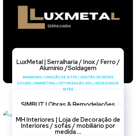
LuxMetal | Serralharia / Inox / Ferro /
Alumínio /Soldagem
BRANDING
/
CRIAÇÃO DE SITES
/
GESTÃO DE REDES
SOCIAIS
/
MARKETING
/
OPTIMIZAÇÃO SEO
/
REDESIGN DE
SITES
SIMBUT | Obras & Remodelações
BRANDING
/
CRIAÇÃO DE SITES
/
GESTÃO DE REDES
MH Interiores | Loja de Decoração de
SOCIAIS
/
MARKETING
/
OPTIMIZAÇÃO SEO
/
REDESIGN DE
Interiores / sofás / mobiliário por
SITES
medida …