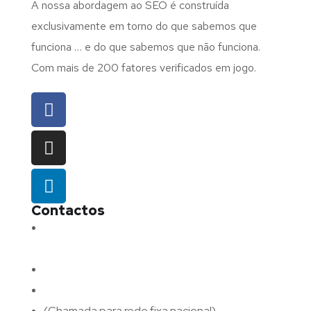
A nossa abordagem ao SEO é construída
exclusivamente em torno do que sabemos que
funciona … e do que sabemos que não funciona.
Com mais de 200 fatores verificados em jogo.
Contactos
Morada:
Avenida Barros e Soares N.º 375,
4715-213 Braga – Portugal
Email:
geral@fluxodigital.pt
Telefone:
(+351) 253 773 151
(Chamada para rede fixa nacional)