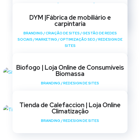
BRANDING
/
CRIAÇÃO DE SITES
/
GESTÃO DE REDES
SOCIAIS
/
MARKETING
/
OPTIMIZAÇÃO SEO
/
REDESIGN DE
DYM |Fábrica de mobiliário e
SITES
carpintaria
BRANDING
/
CRIAÇÃO DE SITES
/
GESTÃO DE REDES
SOCIAIS
/
MARKETING
/
OPTIMIZAÇÃO SEO
/
REDESIGN DE
SITES
Biofogo | Loja Online de Consumíveis
Biomassa
BRANDING
/
REDESIGN DE SITES
Tienda de Calefaccion | Loja Online
Climatização
BRANDING
/
REDESIGN DE SITES