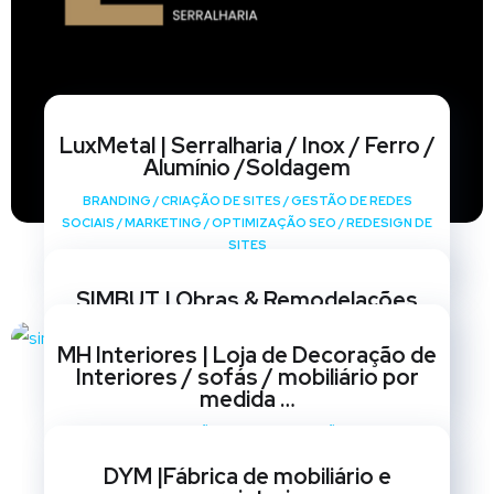
LuxMetal | Serralharia / Inox / Ferro /
Alumínio /Soldagem
BRANDING
/
CRIAÇÃO DE SITES
/
GESTÃO DE REDES
SOCIAIS
/
MARKETING
/
OPTIMIZAÇÃO SEO
/
REDESIGN DE
SITES
SIMBUT | Obras & Remodelações
BRANDING
/
CRIAÇÃO DE SITES
/
GESTÃO DE REDES
MH Interiores | Loja de Decoração de
SOCIAIS
/
MARKETING
/
OPTIMIZAÇÃO SEO
/
REDESIGN DE
Interiores / sofás / mobiliário por
SITES
medida …
BRANDING
/
CRIAÇÃO DE SITES
/
GESTÃO DE REDES
SOCIAIS
/
MARKETING
/
OPTIMIZAÇÃO SEO
/
REDESIGN DE
DYM |Fábrica de mobiliário e
SITES