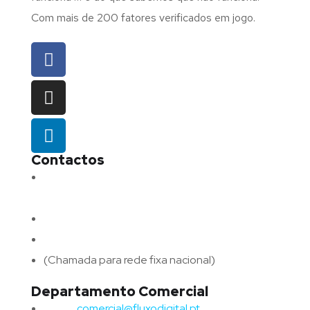
Com mais de 200 fatores verificados em jogo.
Contactos
Morada:
Avenida Barros e Soares N.º 375,
4715-213 Braga – Portugal
Email:
geral@fluxodigital.pt
Telefone:
(+351) 253 773 151
(Chamada para rede fixa nacional)
Departamento Comercial
Email:
comercial@fluxodigital.pt