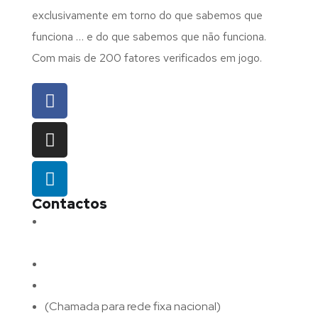
exclusivamente em torno do que sabemos que
funciona … e do que sabemos que não funciona.
Com mais de 200 fatores verificados em jogo.
Contactos
Morada:
Avenida Barros e Soares N.º 375,
4715-213 Braga – Portugal
Email:
geral@fluxodigital.pt
Telefone:
(+351) 253 773 151
(Chamada para rede fixa nacional)