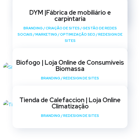
BRANDING
/
CRIAÇÃO DE SITES
/
GESTÃO DE REDES
SOCIAIS
/
MARKETING
/
OPTIMIZAÇÃO SEO
/
REDESIGN DE
DYM |Fábrica de mobiliário e
SITES
carpintaria
BRANDING
/
CRIAÇÃO DE SITES
/
GESTÃO DE REDES
SOCIAIS
/
MARKETING
/
OPTIMIZAÇÃO SEO
/
REDESIGN DE
SITES
Biofogo | Loja Online de Consumíveis
Biomassa
BRANDING
/
REDESIGN DE SITES
Tienda de Calefaccion | Loja Online
Climatização
BRANDING
/
REDESIGN DE SITES