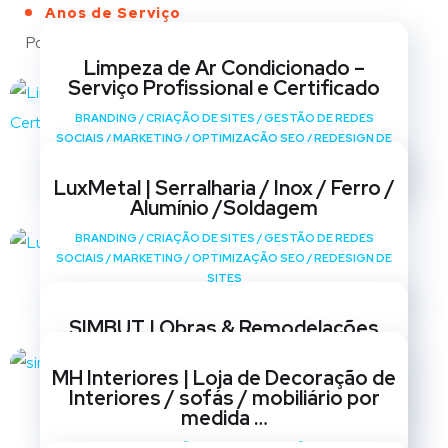
Anos de Serviço
Portfólio
Limpeza de Ar Condicionado –
Serviço Profissional e Certificado
BRANDING
/
CRIAÇÃO DE SITES
/
GESTÃO DE REDES
SOCIAIS
/
MARKETING
/
OPTIMIZAÇÃO SEO
/
REDESIGN DE
SITES
LuxMetal | Serralharia / Inox / Ferro /
Alumínio /Soldagem
BRANDING
/
CRIAÇÃO DE SITES
/
GESTÃO DE REDES
SOCIAIS
/
MARKETING
/
OPTIMIZAÇÃO SEO
/
REDESIGN DE
SITES
SIMBUT | Obras & Remodelações
BRANDING
/
CRIAÇÃO DE SITES
/
GESTÃO DE REDES
MH Interiores | Loja de Decoração de
SOCIAIS
/
MARKETING
/
OPTIMIZAÇÃO SEO
/
REDESIGN DE
Interiores / sofás / mobiliário por
SITES
medida …