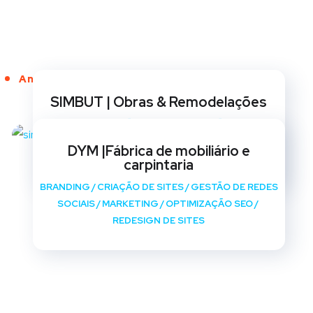
Anos de Serviço
SIMBUT | Obras & Remodelações
BRANDING
/
CRIAÇÃO DE SITES
/
GESTÃO DE REDES
SOCIAIS
/
MARKETING
/
OPTIMIZAÇÃO SEO
/
DYM |Fábrica de mobiliário e
REDESIGN DE SITES
carpintaria
BRANDING
/
CRIAÇÃO DE SITES
/
GESTÃO DE REDES
SOCIAIS
/
MARKETING
/
OPTIMIZAÇÃO SEO
/
REDESIGN DE SITES