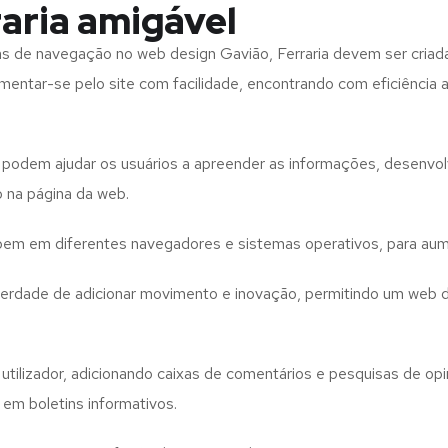
aria amigável
tas de navegação no web design
Gavião, Ferraria
devem ser criad
imentar-se pelo site com facilidade, encontrando com eficiência
to podem ajudar os usuários a apreender as informações, desenvo
o na página da web.
e bem em diferentes navegadores e sistemas operativos, para aum
iberdade de adicionar movimento e inovação, permitindo um web 
utilizador, adicionando caixas de comentários e pesquisas de opin
 em boletins informativos.