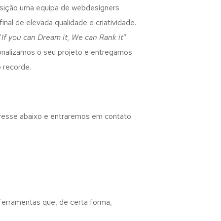
osição uma equipa de webdesigners
inal de elevada qualidade e criatividade.
“
If you can Dream it, We can Rank it
”
rsonalizamos o seu projeto e entregamos
 recorde.
eresse abaixo e entraremos em contato
 ferramentas que, de certa forma,