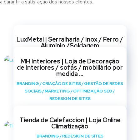
 garantir a satisfação dos nossos clientes.
Websites
LuxMetal | Serralharia / Inox / Ferro /
Alumínio /Soldagem
BRANDING
/
CRIAÇÃO DE SITES
/
GESTÃO DE REDES
MH Interiores | Loja de Decoração
SOCIAIS
/
MARKETING
/
OPTIMIZAÇÃO SEO
/
de Interiores / sofás / mobiliário por
REDESIGN DE SITES
medida …
BRANDING
/
CRIAÇÃO DE SITES
/
GESTÃO DE REDES
SOCIAIS
/
MARKETING
/
OPTIMIZAÇÃO SEO
/
REDESIGN DE SITES
Tienda de Calefaccion | Loja Online
Climatização
BRANDING
/
REDESIGN DE SITES