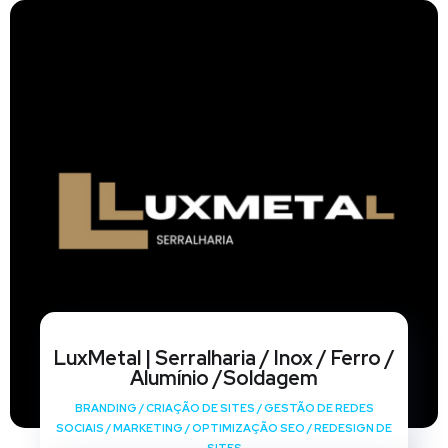
LuxMetal | Serralharia / Inox / Ferro /
Alumínio /Soldagem
BRANDING
/
CRIAÇÃO DE SITES
/
GESTÃO DE REDES
SOCIAIS
/
MARKETING
/
OPTIMIZAÇÃO SEO
/
REDESIGN DE