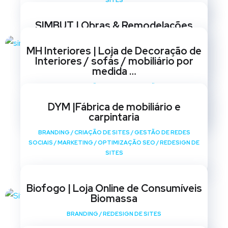
SITES
SIMBUT | Obras & Remodelações
BRANDING
/
CRIAÇÃO DE SITES
/
GESTÃO DE REDES
MH Interiores | Loja de Decoração de
SOCIAIS
/
MARKETING
/
OPTIMIZAÇÃO SEO
/
REDESIGN DE
Interiores / sofás / mobiliário por
SITES
medida …
BRANDING
/
CRIAÇÃO DE SITES
/
GESTÃO DE REDES
SOCIAIS
/
MARKETING
/
OPTIMIZAÇÃO SEO
/
REDESIGN DE
DYM |Fábrica de mobiliário e
SITES
carpintaria
BRANDING
/
CRIAÇÃO DE SITES
/
GESTÃO DE REDES
SOCIAIS
/
MARKETING
/
OPTIMIZAÇÃO SEO
/
REDESIGN DE
SITES
Biofogo | Loja Online de Consumíveis
Biomassa
BRANDING
/
REDESIGN DE SITES