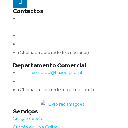
Contactos
Morada:
Avenida Barros e Soares N.º 375,
4715-213 Braga – Portugal
Email:
geral@fluxodigital.pt
Telefone:
(+351) 253 773 151
(Chamada para rede fixa nacional)
Departamento Comercial
Email:
comercial@fluxodigital.pt
Telefone:
(+351)
917 417 057
(Chamada para rede móvel nacional)
Serviços
Criação de Site
Criação de Loja Online