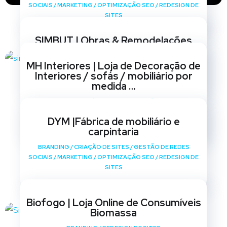
SOCIAIS
/
MARKETING
/
OPTIMIZAÇÃO SEO
/
REDESIGN DE
SITES
SIMBUT | Obras & Remodelações
BRANDING
/
CRIAÇÃO DE SITES
/
GESTÃO DE REDES
MH Interiores | Loja de Decoração de
SOCIAIS
/
MARKETING
/
OPTIMIZAÇÃO SEO
/
REDESIGN DE
Interiores / sofás / mobiliário por
SITES
medida …
BRANDING
/
CRIAÇÃO DE SITES
/
GESTÃO DE REDES
SOCIAIS
/
MARKETING
/
OPTIMIZAÇÃO SEO
/
REDESIGN DE
DYM |Fábrica de mobiliário e
SITES
carpintaria
BRANDING
/
CRIAÇÃO DE SITES
/
GESTÃO DE REDES
SOCIAIS
/
MARKETING
/
OPTIMIZAÇÃO SEO
/
REDESIGN DE
SITES
Biofogo | Loja Online de Consumíveis
Biomassa