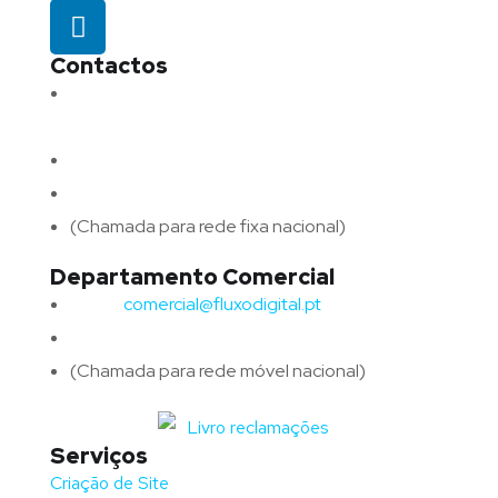
Contactos
Morada:
Avenida Barros e Soares N.º 375,
4715-213 Braga – Portugal
Email:
geral@fluxodigital.pt
Telefone:
(+351) 253 773 151
(Chamada para rede fixa nacional)
Departamento Comercial
Email:
comercial@fluxodigital.pt
Telefone:
(+351)
917 417 057
(Chamada para rede móvel nacional)
Serviços
Criação de Site