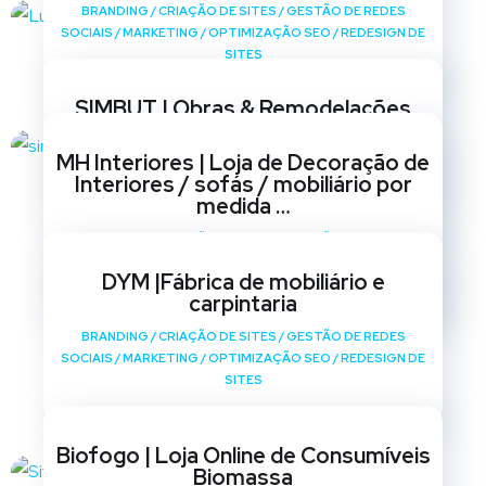
BRANDING
/
CRIAÇÃO DE SITES
/
GESTÃO DE REDES
SOCIAIS
/
MARKETING
/
OPTIMIZAÇÃO SEO
/
REDESIGN DE
SITES
SIMBUT | Obras & Remodelações
BRANDING
/
CRIAÇÃO DE SITES
/
GESTÃO DE REDES
MH Interiores | Loja de Decoração de
SOCIAIS
/
MARKETING
/
OPTIMIZAÇÃO SEO
/
REDESIGN DE
Interiores / sofás / mobiliário por
SITES
medida …
BRANDING
/
CRIAÇÃO DE SITES
/
GESTÃO DE REDES
SOCIAIS
/
MARKETING
/
OPTIMIZAÇÃO SEO
/
REDESIGN DE
DYM |Fábrica de mobiliário e
SITES
carpintaria
BRANDING
/
CRIAÇÃO DE SITES
/
GESTÃO DE REDES
SOCIAIS
/
MARKETING
/
OPTIMIZAÇÃO SEO
/
REDESIGN DE
SITES
Biofogo | Loja Online de Consumíveis
Biomassa