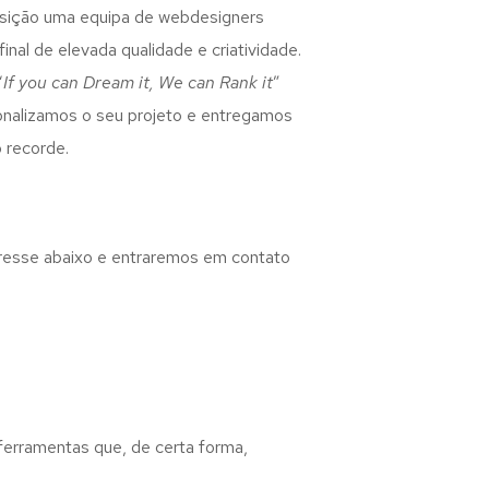
osição uma equipa de webdesigners
inal de elevada qualidade e criatividade.
“
If you can Dream it, We can Rank it
”
rsonalizamos o seu projeto e entregamos
 recorde.
eresse abaixo e entraremos em contato
 ferramentas que, de certa forma,