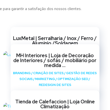
 para garantir a satisfação dos nossos clientes.
Websites
LuxMetal | Serralharia / Inox / Ferro /
Alumínio /Soldagem
BRANDING
/
CRIAÇÃO DE SITES
/
GESTÃO DE REDES
MH Interiores | Loja de Decoração
SOCIAIS
/
MARKETING
/
OPTIMIZAÇÃO SEO
/
de Interiores / sofás / mobiliário por
REDESIGN DE SITES
medida …
BRANDING
/
CRIAÇÃO DE SITES
/
GESTÃO DE REDES
SOCIAIS
/
MARKETING
/
OPTIMIZAÇÃO SEO
/
REDESIGN DE SITES
Tienda de Calefaccion | Loja Online
Climatização