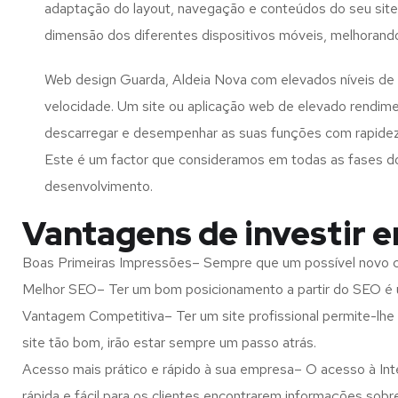
adaptação do layout, navegação e conteúdos do seu site
dimensão dos diferentes dispositivos móveis, melhorand
Web design Guarda, Aldeia Nova com elevados níveis de
velocidade. Um site ou aplicação web de elevado rendim
descarregar e desempenhar as suas funções com rapide
Este é um factor que consideramos em todas as fases d
desenvolvimento.
Vantagens de investir 
Boas Primeiras Impressões– Sempre que um possível novo cl
Melhor SEO– Ter um bom posicionamento a partir do SEO é u
Vantagem Competitiva– Ter um site profissional permite-lhe
site tão bom, irão estar sempre um passo atrás.
Acesso mais prático e rápido à sua empresa– O acesso à Inte
rápida e fácil para os clientes encontrarem informações so