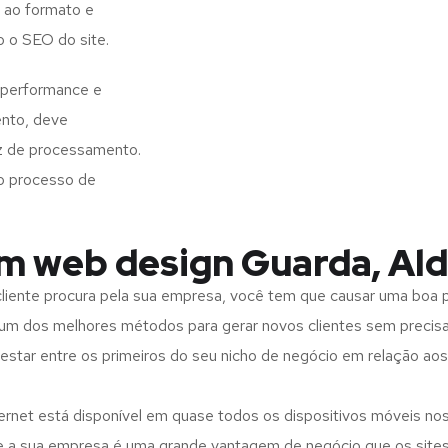
 ao formato e
o o SEO do site.
 performance e
ento, deve
z de processamento.
o processo de
em web design Guarda, Al
iente procura pela sua empresa, você tem que causar uma boa p
m dos melhores métodos para gerar novos clientes sem precisar
 estar entre os primeiros do seu nicho de negócio em relação ao
rnet está disponível em quase todos os dispositivos móveis nos
bre a sua empresa é uma grande vantagem de negócio que os site