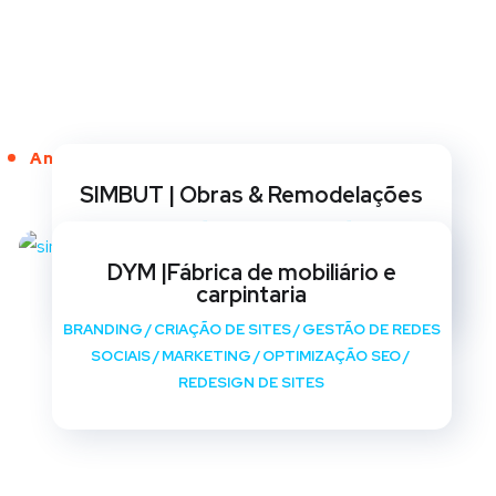
Anos de Serviço
SIMBUT | Obras & Remodelações
BRANDING
/
CRIAÇÃO DE SITES
/
GESTÃO DE REDES
SOCIAIS
/
MARKETING
/
OPTIMIZAÇÃO SEO
/
DYM |Fábrica de mobiliário e
REDESIGN DE SITES
carpintaria
BRANDING
/
CRIAÇÃO DE SITES
/
GESTÃO DE REDES
SOCIAIS
/
MARKETING
/
OPTIMIZAÇÃO SEO
/
REDESIGN DE SITES