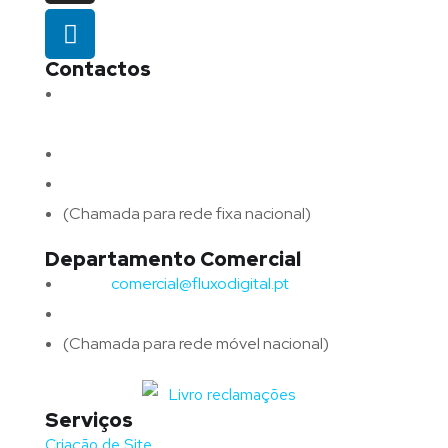
Contactos
Morada:
Avenida Barros e Soares N.º 375,
4715-213 Braga – Portugal
Email:
geral@fluxodigital.pt
Telefone:
(+351) 253 773 151
(Chamada para rede fixa nacional)
Departamento Comercial
Email:
comercial@fluxodigital.pt
Telefone:
(+351)
917 417 057
(Chamada para rede móvel nacional)
Serviços
Criação de Site