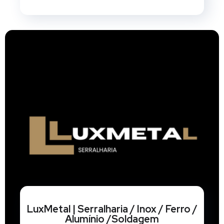
LuxMetal | Serralharia / Inox / Ferro /
Alumínio /Soldagem