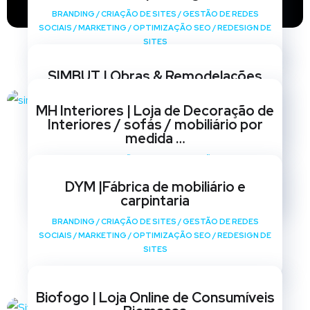
BRANDING
/
CRIAÇÃO DE SITES
/
GESTÃO DE REDES
SOCIAIS
/
MARKETING
/
OPTIMIZAÇÃO SEO
/
REDESIGN DE
SITES
SIMBUT | Obras & Remodelações
BRANDING
/
CRIAÇÃO DE SITES
/
GESTÃO DE REDES
MH Interiores | Loja de Decoração de
SOCIAIS
/
MARKETING
/
OPTIMIZAÇÃO SEO
/
REDESIGN DE
Interiores / sofás / mobiliário por
SITES
medida …
BRANDING
/
CRIAÇÃO DE SITES
/
GESTÃO DE REDES
SOCIAIS
/
MARKETING
/
OPTIMIZAÇÃO SEO
/
REDESIGN DE
DYM |Fábrica de mobiliário e
SITES
carpintaria
BRANDING
/
CRIAÇÃO DE SITES
/
GESTÃO DE REDES
SOCIAIS
/
MARKETING
/
OPTIMIZAÇÃO SEO
/
REDESIGN DE
SITES
Biofogo | Loja Online de Consumíveis