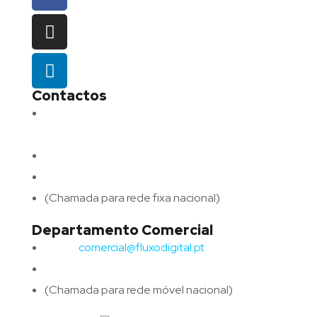
Contactos
Morada:
Avenida Barros e Soares N.º 375,
4715-213 Braga – Portugal
Email:
geral@fluxodigital.pt
Telefone:
(+351) 253 773 151
(Chamada para rede fixa nacional)
Departamento Comercial
Email:
comercial@fluxodigital.pt
Telefone:
(+351)
917 417 057
(Chamada para rede móvel nacional)