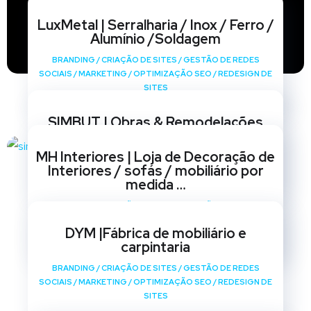
LuxMetal | Serralharia / Inox / Ferro /
Alumínio /Soldagem
BRANDING
/
CRIAÇÃO DE SITES
/
GESTÃO DE REDES
SOCIAIS
/
MARKETING
/
OPTIMIZAÇÃO SEO
/
REDESIGN DE
SITES
SIMBUT | Obras & Remodelações
BRANDING
/
CRIAÇÃO DE SITES
/
GESTÃO DE REDES
MH Interiores | Loja de Decoração de
SOCIAIS
/
MARKETING
/
OPTIMIZAÇÃO SEO
/
REDESIGN DE
Interiores / sofás / mobiliário por
SITES
medida …
BRANDING
/
CRIAÇÃO DE SITES
/
GESTÃO DE REDES
SOCIAIS
/
MARKETING
/
OPTIMIZAÇÃO SEO
/
REDESIGN DE
DYM |Fábrica de mobiliário e
SITES
carpintaria
BRANDING
/
CRIAÇÃO DE SITES
/
GESTÃO DE REDES
SOCIAIS
/
MARKETING
/
OPTIMIZAÇÃO SEO
/
REDESIGN DE
SITES