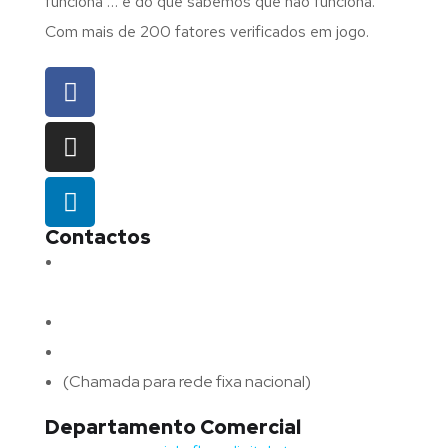
funciona … e do que sabemos que não funciona.
Com mais de 200 fatores verificados em jogo.
Contactos
Morada:
Avenida Barros e Soares N.º 375,
4715-213 Braga – Portugal
Email:
geral@fluxodigital.pt
Telefone:
(+351) 253 773 151
(Chamada para rede fixa nacional)
Departamento Comercial