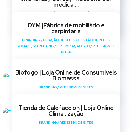
medida …
BRANDING
/
CRIAÇÃO DE SITES
/
GESTÃO DE REDES
SOCIAIS
/
MARKETING
/
OPTIMIZAÇÃO SEO
/
REDESIGN DE
DYM |Fábrica de mobiliário e
SITES
carpintaria
BRANDING
/
CRIAÇÃO DE SITES
/
GESTÃO DE REDES
SOCIAIS
/
MARKETING
/
OPTIMIZAÇÃO SEO
/
REDESIGN DE
SITES
Biofogo | Loja Online de Consumíveis
Biomassa
BRANDING
/
REDESIGN DE SITES
Tienda de Calefaccion | Loja Online
Climatização
BRANDING
/
REDESIGN DE SITES