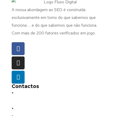
A nossa abordagem ao SEO é construída
exclusivamente em torno do que sabemos que
funciona … e do que sabemos que não funciona.
Com mais de 200 fatores verificados em jogo.
Contactos
Morada:
Avenida Barros e Soares N.º 375,
4715-213 Braga – Portugal
Email:
geral@fluxodigital.pt
Telefone:
(+351) 253 773 151