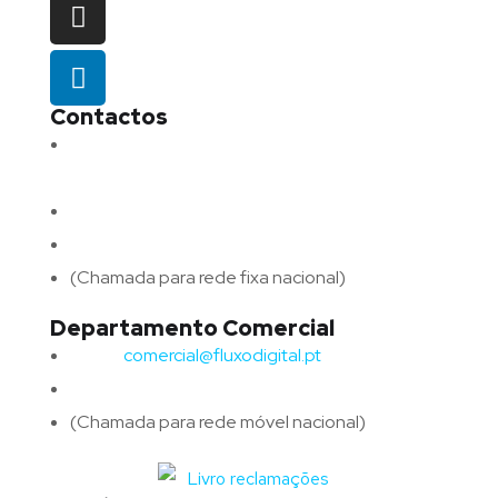
Contactos
Morada:
Avenida Barros e Soares N.º 375,
4715-213 Braga – Portugal
Email:
geral@fluxodigital.pt
Telefone:
(+351) 253 773 151
(Chamada para rede fixa nacional)
Departamento Comercial
Email:
comercial@fluxodigital.pt
Telefone:
(+351)
917 417 057
(Chamada para rede móvel nacional)