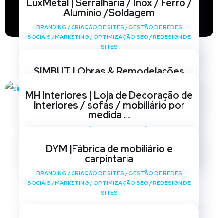
LuxMetal | Serralharia / Inox / Ferro /
Alumínio /Soldagem
BRANDING
/
CRIAÇÃO DE SITES
/
GESTÃO DE REDES
SOCIAIS
/
MARKETING
/
OPTIMIZAÇÃO SEO
/
REDESIGN DE
SITES
SIMBUT | Obras & Remodelações
BRANDING
/
CRIAÇÃO DE SITES
/
GESTÃO DE REDES
MH Interiores | Loja de Decoração de
SOCIAIS
/
MARKETING
/
OPTIMIZAÇÃO SEO
/
REDESIGN DE
Interiores / sofás / mobiliário por
SITES
medida …
BRANDING
/
CRIAÇÃO DE SITES
/
GESTÃO DE REDES
SOCIAIS
/
MARKETING
/
OPTIMIZAÇÃO SEO
/
REDESIGN DE
DYM |Fábrica de mobiliário e
SITES
carpintaria
BRANDING
/
CRIAÇÃO DE SITES
/
GESTÃO DE REDES
SOCIAIS
/
MARKETING
/
OPTIMIZAÇÃO SEO
/
REDESIGN DE
SITES