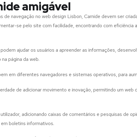
nide amigável
tas de navegação no web design
Lisbon, Carnide
devem ser criad
imentar-se pelo site com facilidade, encontrando com eficiência
to podem ajudar os usuários a apreender as informações, desenvo
o na página da web.
e bem em diferentes navegadores e sistemas operativos, para aum
iberdade de adicionar movimento e inovação, permitindo um web 
utilizador, adicionando caixas de comentários e pesquisas de opin
 em boletins informativos.