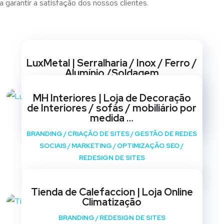
 garantir a satisfação dos nossos clientes.
Websites
LuxMetal | Serralharia / Inox / Ferro /
Alumínio /Soldagem
BRANDING
/
CRIAÇÃO DE SITES
/
GESTÃO DE REDES
MH Interiores | Loja de Decoração
SOCIAIS
/
MARKETING
/
OPTIMIZAÇÃO SEO
/
de Interiores / sofás / mobiliário por
REDESIGN DE SITES
medida …
BRANDING
/
CRIAÇÃO DE SITES
/
GESTÃO DE REDES
SOCIAIS
/
MARKETING
/
OPTIMIZAÇÃO SEO
/
REDESIGN DE SITES
Tienda de Calefaccion | Loja Online
Climatização
BRANDING
/
REDESIGN DE SITES