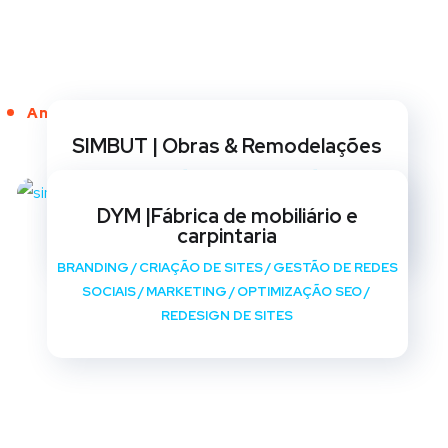
Anos de Serviço
SIMBUT | Obras & Remodelações
BRANDING
/
CRIAÇÃO DE SITES
/
GESTÃO DE REDES
SOCIAIS
/
MARKETING
/
OPTIMIZAÇÃO SEO
/
DYM |Fábrica de mobiliário e
REDESIGN DE SITES
carpintaria
BRANDING
/
CRIAÇÃO DE SITES
/
GESTÃO DE REDES
SOCIAIS
/
MARKETING
/
OPTIMIZAÇÃO SEO
/
REDESIGN DE SITES