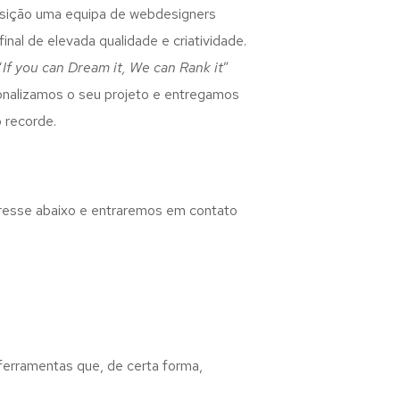
osição uma equipa de webdesigners
inal de elevada qualidade e criatividade.
“
If you can Dream it, We can Rank it
”
rsonalizamos o seu projeto e entregamos
 recorde.
eresse abaixo e entraremos em contato
 ferramentas que, de certa forma,