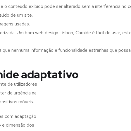
ue o conteúdo exibido pode ser alterado sem a interferência no c
eúdo de um site.
imagens usadas.
orizada. Um bom web design Lisbon, Carnide é fácil de usar, es
a que nenhuma informação e funcionalidade estranhas que possam 
nide adaptativo
te de utilizadores
ter de urgência na
positivos móveis.
ites com adaptação
o e dimensão dos