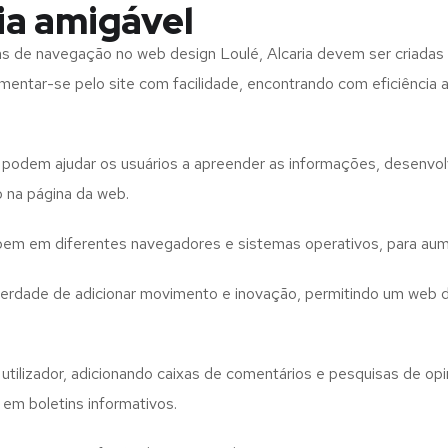
ia amigável
tas de navegação no web design
Loulé, Alcaria
devem ser criadas 
imentar-se pelo site com facilidade, encontrando com eficiência
to podem ajudar os usuários a apreender as informações, desenvo
o na página da web.
e bem em diferentes navegadores e sistemas operativos, para aum
iberdade de adicionar movimento e inovação, permitindo um web 
utilizador, adicionando caixas de comentários e pesquisas de opin
 em boletins informativos.