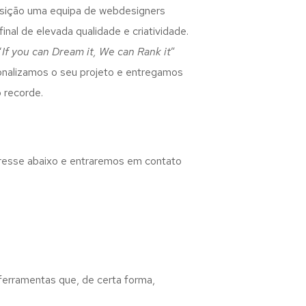
osição uma equipa de webdesigners
inal de elevada qualidade e criatividade.
“
If you can Dream it, We can Rank it
”
rsonalizamos o seu projeto e entregamos
 recorde.
eresse abaixo e entraremos em contato
 ferramentas que, de certa forma,