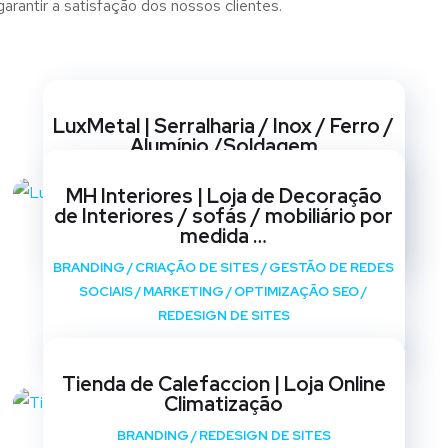
arantir a satisfação dos nossos clientes.
Websites
LuxMetal | Serralharia / Inox / Ferro /
Alumínio /Soldagem
BRANDING
/
CRIAÇÃO DE SITES
/
GESTÃO DE REDES
MH Interiores | Loja de Decoração
SOCIAIS
/
MARKETING
/
OPTIMIZAÇÃO SEO
/
de Interiores / sofás / mobiliário por
REDESIGN DE SITES
medida …
BRANDING
/
CRIAÇÃO DE SITES
/
GESTÃO DE REDES
SOCIAIS
/
MARKETING
/
OPTIMIZAÇÃO SEO
/
REDESIGN DE SITES
Tienda de Calefaccion | Loja Online
Climatização
BRANDING
/
REDESIGN DE SITES