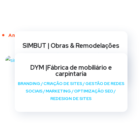
Anos de Serviço
SIMBUT | Obras & Remodelações
BRANDING
/
CRIAÇÃO DE SITES
/
GESTÃO DE REDES
SOCIAIS
/
MARKETING
/
OPTIMIZAÇÃO SEO
/
DYM |Fábrica de mobiliário e
REDESIGN DE SITES
carpintaria
BRANDING
/
CRIAÇÃO DE SITES
/
GESTÃO DE REDES
SOCIAIS
/
MARKETING
/
OPTIMIZAÇÃO SEO
/
REDESIGN DE SITES