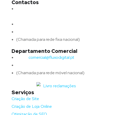
Contactos
Morada:
Avenida Barros e Soares N.º 375,
4715-213 Braga – Portugal
Email:
geral@fluxodigital.pt
Telefone:
(+351) 253 773 151
(Chamada para rede fixa nacional)
Departamento Comercial
Email:
comercial@fluxodigital.pt
Telefone:
(+351)
917 417 057
(Chamada para rede móvel nacional)
Serviços
Criação de Site
Criação de Loja Online
Otimização de SEO