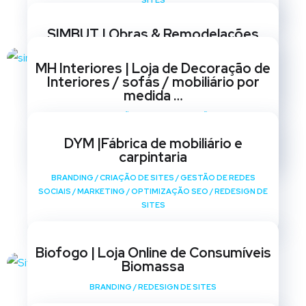
SITES
SIMBUT | Obras & Remodelações
BRANDING
/
CRIAÇÃO DE SITES
/
GESTÃO DE REDES
MH Interiores | Loja de Decoração de
SOCIAIS
/
MARKETING
/
OPTIMIZAÇÃO SEO
/
REDESIGN DE
Interiores / sofás / mobiliário por
SITES
medida …
BRANDING
/
CRIAÇÃO DE SITES
/
GESTÃO DE REDES
SOCIAIS
/
MARKETING
/
OPTIMIZAÇÃO SEO
/
REDESIGN DE
DYM |Fábrica de mobiliário e
SITES
carpintaria
BRANDING
/
CRIAÇÃO DE SITES
/
GESTÃO DE REDES
SOCIAIS
/
MARKETING
/
OPTIMIZAÇÃO SEO
/
REDESIGN DE
SITES
Biofogo | Loja Online de Consumíveis
Biomassa
BRANDING
/
REDESIGN DE SITES