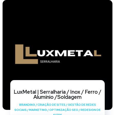
LuxMetal | Serralharia / Inox / Ferro /
Alumínio /Soldagem
BRANDING
/
CRIAÇÃO DE SITES
/
GESTÃO DE REDES
SOCIAIS
/
MARKETING
/
OPTIMIZAÇÃO SEO
/
REDESIGN DE