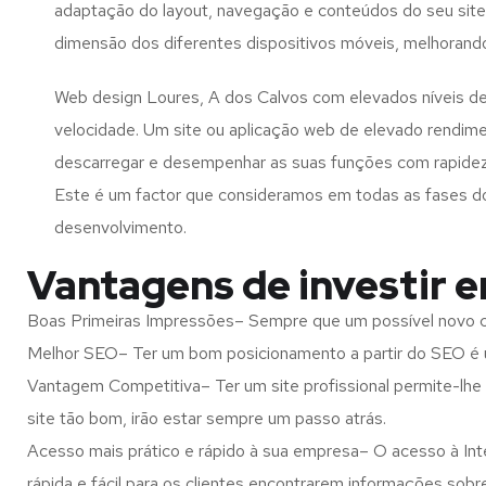
adaptação do layout, navegação e conteúdos do seu site
dimensão dos diferentes dispositivos móveis, melhorand
Web design Loures, A dos Calvos com elevados níveis d
velocidade. Um site ou aplicação web de elevado rendim
descarregar e desempenhar as suas funções com rapide
Este é um factor que consideramos em todas as fases d
desenvolvimento.
Vantagens de investir e
Boas Primeiras Impressões– Sempre que um possível novo cl
Melhor SEO– Ter um bom posicionamento a partir do SEO é u
Vantagem Competitiva– Ter um site profissional permite-lhe
site tão bom, irão estar sempre um passo atrás.
Acesso mais prático e rápido à sua empresa– O acesso à Inte
rápida e fácil para os clientes encontrarem informações so