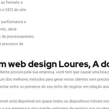
 ao formato e
o o SEO do site.
e performance e
ento, deve
z de processamento.
o processo de
m web design Loures, A d
iente procura pela sua empresa, você tem que causar uma boa p
m dos melhores métodos para gerar novos clientes sem precisar
 estar entre os primeiros do seu nicho de negócio em relação ao
rnet está disponível em quase todos os dispositivos móveis nos
bre a sua empresa é uma grande vantagem de negócio que os site