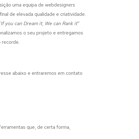
osição uma equipa de webdesigners
inal de elevada qualidade e criatividade.
“
If you can Dream it, We can Rank it
”
rsonalizamos o seu projeto e entregamos
 recorde.
eresse abaixo e entraremos em contato
 ferramentas que, de certa forma,