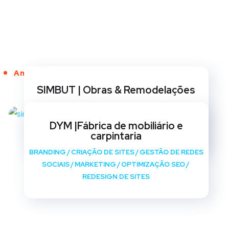
Anos de Serviço
SIMBUT | Obras & Remodelações
BRANDING
/
CRIAÇÃO DE SITES
/
GESTÃO DE REDES
SOCIAIS
/
MARKETING
/
OPTIMIZAÇÃO SEO
/
DYM |Fábrica de mobiliário e
REDESIGN DE SITES
carpintaria
BRANDING
/
CRIAÇÃO DE SITES
/
GESTÃO DE REDES
SOCIAIS
/
MARKETING
/
OPTIMIZAÇÃO SEO
/
REDESIGN DE SITES