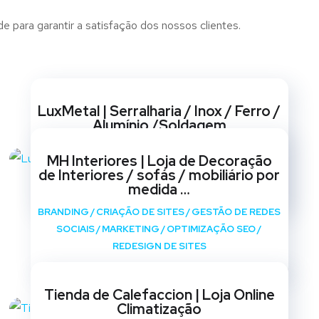
 para garantir a satisfação dos nossos clientes.
Websites
LuxMetal | Serralharia / Inox / Ferro /
Alumínio /Soldagem
BRANDING
/
CRIAÇÃO DE SITES
/
GESTÃO DE REDES
MH Interiores | Loja de Decoração
SOCIAIS
/
MARKETING
/
OPTIMIZAÇÃO SEO
/
de Interiores / sofás / mobiliário por
REDESIGN DE SITES
medida …
BRANDING
/
CRIAÇÃO DE SITES
/
GESTÃO DE REDES
SOCIAIS
/
MARKETING
/
OPTIMIZAÇÃO SEO
/
REDESIGN DE SITES
Tienda de Calefaccion | Loja Online
Climatização