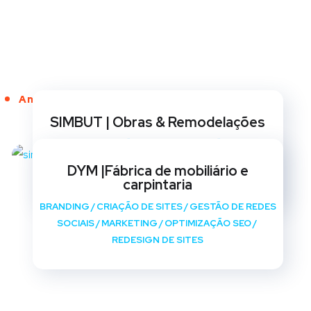
Anos de Serviço
SIMBUT | Obras & Remodelações
BRANDING
/
CRIAÇÃO DE SITES
/
GESTÃO DE REDES
SOCIAIS
/
MARKETING
/
OPTIMIZAÇÃO SEO
/
DYM |Fábrica de mobiliário e
REDESIGN DE SITES
carpintaria
BRANDING
/
CRIAÇÃO DE SITES
/
GESTÃO DE REDES
SOCIAIS
/
MARKETING
/
OPTIMIZAÇÃO SEO
/
REDESIGN DE SITES