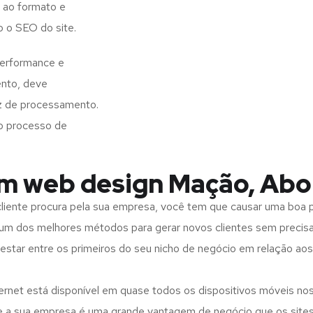
 ao formato e
o o SEO do site.
performance e
ento, deve
z de processamento.
o processo de
em web design Mação, Abo
iente procura pela sua empresa, você tem que causar uma boa p
m dos melhores métodos para gerar novos clientes sem precisar
 estar entre os primeiros do seu nicho de negócio em relação ao
rnet está disponível em quase todos os dispositivos móveis nos
bre a sua empresa é uma grande vantagem de negócio que os site