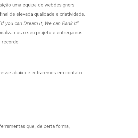
osição uma equipa de webdesigners
inal de elevada qualidade e criatividade.
“
If you can Dream it, We can Rank it
”
rsonalizamos o seu projeto e entregamos
 recorde.
eresse abaixo e entraremos em contato
 ferramentas que, de certa forma,