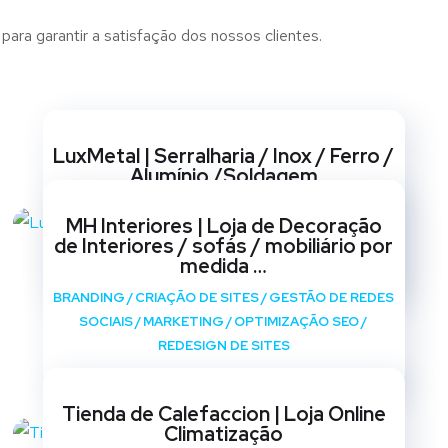
ara garantir a satisfação dos nossos clientes.
Websites
LuxMetal | Serralharia / Inox / Ferro /
Alumínio /Soldagem
BRANDING
/
CRIAÇÃO DE SITES
/
GESTÃO DE REDES
MH Interiores | Loja de Decoração
SOCIAIS
/
MARKETING
/
OPTIMIZAÇÃO SEO
/
de Interiores / sofás / mobiliário por
REDESIGN DE SITES
medida …
BRANDING
/
CRIAÇÃO DE SITES
/
GESTÃO DE REDES
SOCIAIS
/
MARKETING
/
OPTIMIZAÇÃO SEO
/
REDESIGN DE SITES
Tienda de Calefaccion | Loja Online
Climatização