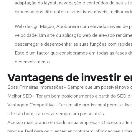
adaptação do layout, navegação e conteúdos do seu site
dimensão dos diferentes dispositivos móveis, melhorand
Web design Mação, Aboboreira com elevados níveis de 
velocidade. Um site ou aplicação web de elevado rendim
descarregar e desempenhar as suas funções com rapide
Este é um factor que consideramos em todas as fases d
desenvolvimento.
Vantagens de investir 
Boas Primeiras Impressões– Sempre que um possível novo cl
Melhor SEO– Ter um bom posicionamento a partir do SEO é u
Vantagem Competitiva– Ter um site profissional permite-lhe
site tão bom, irão estar sempre um passo atrás.
Acesso mais prático e rápido à sua empresa– O acesso à Inte
rápida e fácil para os clientes encontrarem informações so