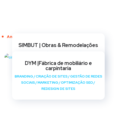
Anos de Serviço
SIMBUT | Obras & Remodelações
BRANDING
/
CRIAÇÃO DE SITES
/
GESTÃO DE REDES
SOCIAIS
/
MARKETING
/
OPTIMIZAÇÃO SEO
/
DYM |Fábrica de mobiliário e
REDESIGN DE SITES
carpintaria
BRANDING
/
CRIAÇÃO DE SITES
/
GESTÃO DE REDES
SOCIAIS
/
MARKETING
/
OPTIMIZAÇÃO SEO
/
REDESIGN DE SITES