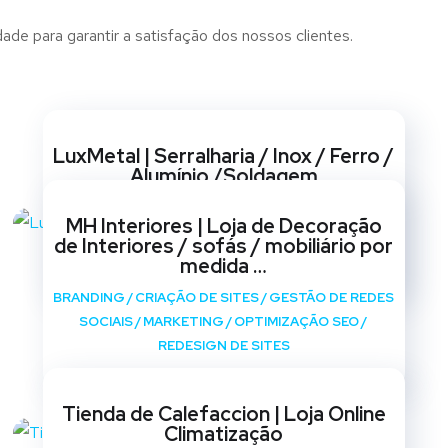
de para garantir a satisfação dos nossos clientes.
Websites
LuxMetal | Serralharia / Inox / Ferro /
Alumínio /Soldagem
BRANDING
/
CRIAÇÃO DE SITES
/
GESTÃO DE REDES
MH Interiores | Loja de Decoração
SOCIAIS
/
MARKETING
/
OPTIMIZAÇÃO SEO
/
de Interiores / sofás / mobiliário por
REDESIGN DE SITES
medida …
BRANDING
/
CRIAÇÃO DE SITES
/
GESTÃO DE REDES
SOCIAIS
/
MARKETING
/
OPTIMIZAÇÃO SEO
/
REDESIGN DE SITES
Tienda de Calefaccion | Loja Online
Climatização