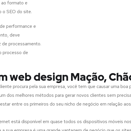
 ao formato e
o o SEO do site.
 de performance e
ento, deve
z de processamento.
o processo de
em web design Mação, Chã
iente procura pela sua empresa, você tem que causar uma boa p
m dos melhores métodos para gerar novos clientes sem precisar
 estar entre os primeiros do seu nicho de negócio em relação ao
rnet está disponível em quase todos os dispositivos móveis nos
bre a sua empresa é uma grande vantagem de negócio que os site