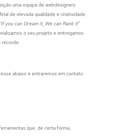
osição uma equipa de webdesigners
inal de elevada qualidade e criatividade.
“
If you can Dream it, We can Rank it
”
rsonalizamos o seu projeto e entregamos
 recorde.
eresse abaixo e entraremos em contato
 ferramentas que, de certa forma,