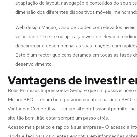
adaptação do layout, navegação e conteúdos do seu site
dimensão dos diferentes dispositivos móveis, melhorand
Web design Mação, Chão de Codes com elevados níveis
velocidade. Um site ou aplicação web de elevado rendim
descarregar e desempenhar as suas funções com rapide
Este é um factor que consideramos em todas as fases d
desenvolvimento.
Vantagens de investir 
Boas Primeiras Impressões– Sempre que um possível novo cl
Melhor SEO– Ter um bom posicionamento a partir do SEO é u
Vantagem Competitiva– Ter um site profissional permite-lhe
site tão bom, irão estar sempre um passo atrás.
Acesso mais prático e rápido à sua empresa– O acesso à Inte
rápida e fácil para os clientes encontrarem informações so