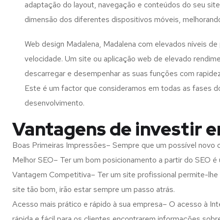
adaptação do layout, navegação e conteúdos do seu site
dimensão dos diferentes dispositivos móveis, melhorand
Web design Madalena, Madalena com elevados níveis de
velocidade. Um site ou aplicação web de elevado rendim
descarregar e desempenhar as suas funções com rapide
Este é um factor que consideramos em todas as fases d
desenvolvimento.
Vantagens de investir 
Boas Primeiras Impressões– Sempre que um possível novo cl
Melhor SEO– Ter um bom posicionamento a partir do SEO é u
Vantagem Competitiva– Ter um site profissional permite-lhe
site tão bom, irão estar sempre um passo atrás.
Acesso mais prático e rápido à sua empresa– O acesso à Inte
rápida e fácil para os clientes encontrarem informações so