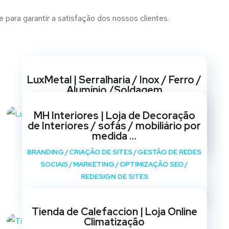
para garantir a satisfação dos nossos clientes.
Websites
LuxMetal | Serralharia / Inox / Ferro /
Alumínio /Soldagem
BRANDING
/
CRIAÇÃO DE SITES
/
GESTÃO DE REDES
MH Interiores | Loja de Decoração
SOCIAIS
/
MARKETING
/
OPTIMIZAÇÃO SEO
/
de Interiores / sofás / mobiliário por
REDESIGN DE SITES
medida …
BRANDING
/
CRIAÇÃO DE SITES
/
GESTÃO DE REDES
SOCIAIS
/
MARKETING
/
OPTIMIZAÇÃO SEO
/
REDESIGN DE SITES
Tienda de Calefaccion | Loja Online
Climatização