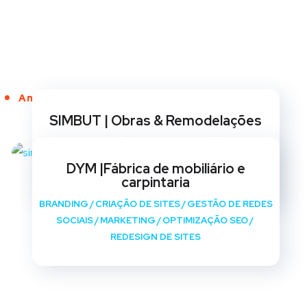
Anos de Serviço
SIMBUT | Obras & Remodelações
BRANDING
/
CRIAÇÃO DE SITES
/
GESTÃO DE REDES
SOCIAIS
/
MARKETING
/
OPTIMIZAÇÃO SEO
/
DYM |Fábrica de mobiliário e
REDESIGN DE SITES
carpintaria
BRANDING
/
CRIAÇÃO DE SITES
/
GESTÃO DE REDES
SOCIAIS
/
MARKETING
/
OPTIMIZAÇÃO SEO
/
REDESIGN DE SITES