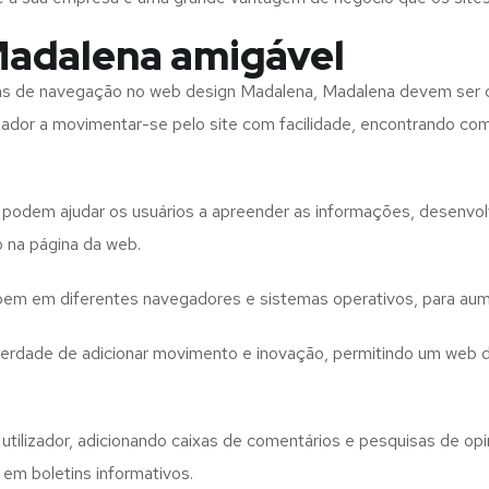
Madalena amigável
tas de navegação no web design
Madalena, Madalena
devem ser 
izador a movimentar-se pelo site com facilidade, encontrando co
to podem ajudar os usuários a apreender as informações, desenvo
o na página da web.
e bem em diferentes navegadores e sistemas operativos, para aum
iberdade de adicionar movimento e inovação, permitindo um web 
utilizador, adicionando caixas de comentários e pesquisas de opin
 em boletins informativos.