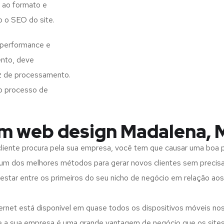
 ao formato e
o o SEO do site.
 performance e
ento, deve
z de processamento.
o processo de
em web design Madalena,
iente procura pela sua empresa, você tem que causar uma boa p
m dos melhores métodos para gerar novos clientes sem precisar
 estar entre os primeiros do seu nicho de negócio em relação ao
rnet está disponível em quase todos os dispositivos móveis nos
bre a sua empresa é uma grande vantagem de negócio que os site