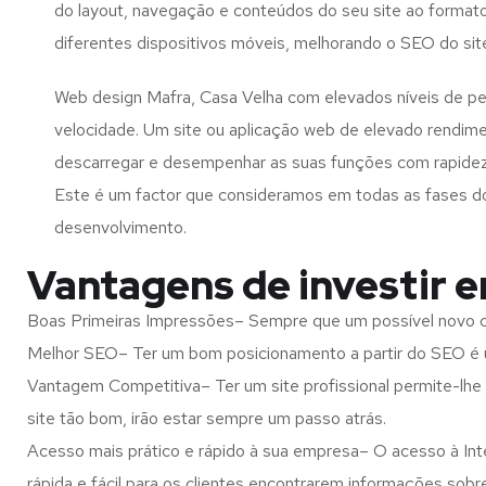
do layout, navegação e conteúdos do seu site ao format
diferentes dispositivos móveis, melhorando o SEO do sit
Web design Mafra, Casa Velha com elevados níveis de p
velocidade. Um site ou aplicação web de elevado rendim
descarregar e desempenhar as suas funções com rapide
Este é um factor que consideramos em todas as fases d
desenvolvimento.
Vantagens de investir 
Boas Primeiras Impressões– Sempre que um possível novo cl
Melhor SEO– Ter um bom posicionamento a partir do SEO é u
Vantagem Competitiva– Ter um site profissional permite-lhe
site tão bom, irão estar sempre um passo atrás.
Acesso mais prático e rápido à sua empresa– O acesso à Inte
rápida e fácil para os clientes encontrarem informações so