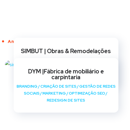
Anos de Serviço
SIMBUT | Obras & Remodelações
BRANDING
/
CRIAÇÃO DE SITES
/
GESTÃO DE REDES
SOCIAIS
/
MARKETING
/
OPTIMIZAÇÃO SEO
/
DYM |Fábrica de mobiliário e
REDESIGN DE SITES
carpintaria
BRANDING
/
CRIAÇÃO DE SITES
/
GESTÃO DE REDES
SOCIAIS
/
MARKETING
/
OPTIMIZAÇÃO SEO
/
REDESIGN DE SITES