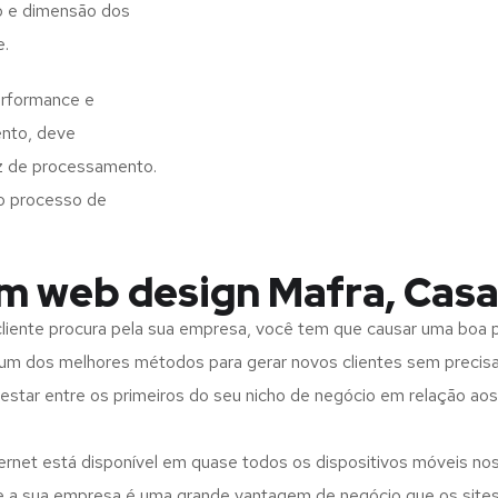
o e dimensão dos
e.
erformance e
ento, deve
z de processamento.
o processo de
em web design Mafra, Casa
iente procura pela sua empresa, você tem que causar uma boa p
m dos melhores métodos para gerar novos clientes sem precisar
 estar entre os primeiros do seu nicho de negócio em relação ao
rnet está disponível em quase todos os dispositivos móveis nos
bre a sua empresa é uma grande vantagem de negócio que os site