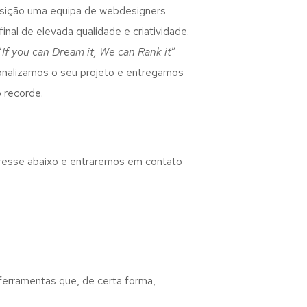
osição uma equipa de webdesigners
inal de elevada qualidade e criatividade.
“
If you can Dream it, We can Rank it
”
rsonalizamos o seu projeto e entregamos
 recorde.
eresse abaixo e entraremos em contato
 ferramentas que, de certa forma,