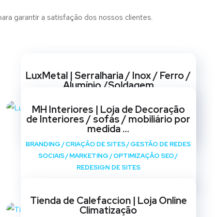
ra garantir a satisfação dos nossos clientes.
Websites
LuxMetal | Serralharia / Inox / Ferro /
Alumínio /Soldagem
BRANDING
/
CRIAÇÃO DE SITES
/
GESTÃO DE REDES
MH Interiores | Loja de Decoração
SOCIAIS
/
MARKETING
/
OPTIMIZAÇÃO SEO
/
de Interiores / sofás / mobiliário por
REDESIGN DE SITES
medida …
BRANDING
/
CRIAÇÃO DE SITES
/
GESTÃO DE REDES
SOCIAIS
/
MARKETING
/
OPTIMIZAÇÃO SEO
/
REDESIGN DE SITES
Tienda de Calefaccion | Loja Online
Climatização