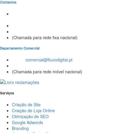
Contactos
Morada:
Avenida Barros e Soares N.º 375,
4715-213 Braga – Portugal
Email:
geral@fluxodigital.pt
Telefone:
(+351) 253 773 151
(Chamada para rede fixa nacional)
Departamento Comercial
Email:
comercial@fluxodigital.pt
Telefone:
(+351)
917 417 057
(Chamada para rede móvel nacional)
Serviços
Criação de Site
Criação de Loja Online
Otimização de SEO
Google Adwords
Branding