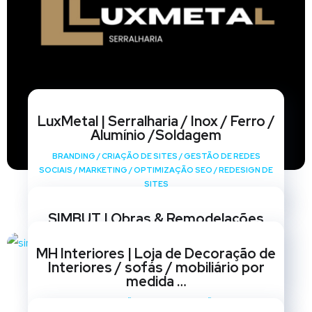
LuxMetal | Serralharia / Inox / Ferro /
Alumínio /Soldagem
BRANDING
/
CRIAÇÃO DE SITES
/
GESTÃO DE REDES
SOCIAIS
/
MARKETING
/
OPTIMIZAÇÃO SEO
/
REDESIGN DE
SITES
SIMBUT | Obras & Remodelações
BRANDING
/
CRIAÇÃO DE SITES
/
GESTÃO DE REDES
MH Interiores | Loja de Decoração de
SOCIAIS
/
MARKETING
/
OPTIMIZAÇÃO SEO
/
REDESIGN DE
Interiores / sofás / mobiliário por
SITES
medida …
BRANDING
/
CRIAÇÃO DE SITES
/
GESTÃO DE REDES