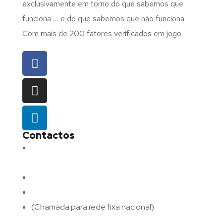
exclusivamente em torno do que sabemos que
funciona … e do que sabemos que não funciona.
Com mais de 200 fatores verificados em jogo.
Contactos
Morada:
Avenida Barros e Soares N.º 375,
4715-213 Braga – Portugal
Email:
geral@fluxodigital.pt
Telefone:
(+351) 253 773 151
(Chamada para rede fixa nacional)