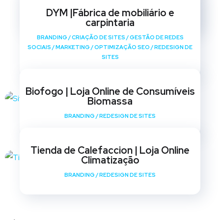
SOCIAIS
/
MARKETING
/
OPTIMIZAÇÃO SEO
/
REDESIGN DE
DYM |Fábrica de mobiliário e
SITES
carpintaria
BRANDING
/
CRIAÇÃO DE SITES
/
GESTÃO DE REDES
SOCIAIS
/
MARKETING
/
OPTIMIZAÇÃO SEO
/
REDESIGN DE
SITES
Biofogo | Loja Online de Consumíveis
Biomassa
BRANDING
/
REDESIGN DE SITES
Tienda de Calefaccion | Loja Online
Climatização
BRANDING
/
REDESIGN DE SITES