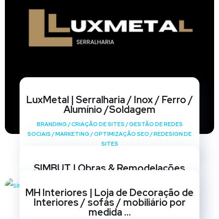
LuxMetal | Serralharia / Inox / Ferro /
Alumínio /Soldagem
BRANDING
/
CRIAÇÃO DE SITES
/
GESTÃO DE REDES
SOCIAIS
/
MARKETING
/
OPTIMIZAÇÃO SEO
/
REDESIGN DE
SITES
SIMBUT | Obras & Remodelações
BRANDING
/
CRIAÇÃO DE SITES
/
GESTÃO DE REDES
MH Interiores | Loja de Decoração de
SOCIAIS
/
MARKETING
/
OPTIMIZAÇÃO SEO
/
REDESIGN DE
Interiores / sofás / mobiliário por
SITES
medida …