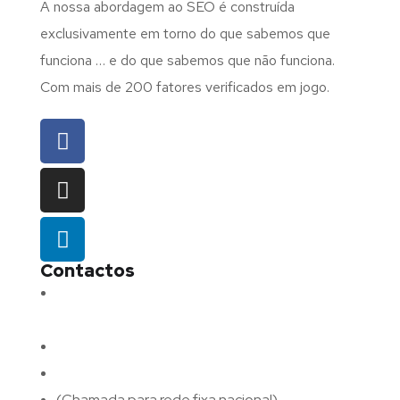
A nossa abordagem ao SEO é construída
exclusivamente em torno do que sabemos que
funciona … e do que sabemos que não funciona.
Com mais de 200 fatores verificados em jogo.
Contactos
Morada:
Avenida Barros e Soares N.º 375,
4715-213 Braga – Portugal
Email:
geral@fluxodigital.pt
Telefone:
(+351) 253 773 151
(Chamada para rede fixa nacional)