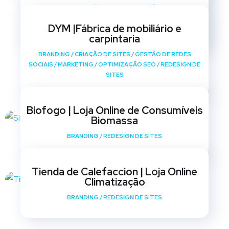
BRANDING
/
CRIAÇÃO DE SITES
/
GESTÃO DE REDES
SOCIAIS
/
MARKETING
/
OPTIMIZAÇÃO SEO
/
REDESIGN DE
DYM |Fábrica de mobiliário e
SITES
carpintaria
BRANDING
/
CRIAÇÃO DE SITES
/
GESTÃO DE REDES
SOCIAIS
/
MARKETING
/
OPTIMIZAÇÃO SEO
/
REDESIGN DE
SITES
Biofogo | Loja Online de Consumíveis
Biomassa
BRANDING
/
REDESIGN DE SITES
Tienda de Calefaccion | Loja Online
Climatização
BRANDING
/
REDESIGN DE SITES