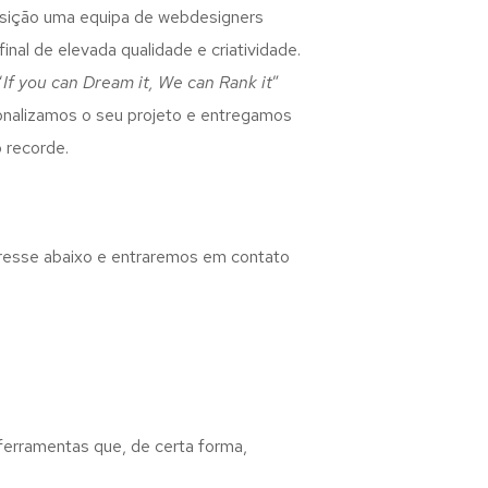
osição uma equipa de webdesigners
inal de elevada qualidade e criatividade.
“
If you can Dream it, We can Rank it
”
rsonalizamos o seu projeto e entregamos
 recorde.
eresse abaixo e entraremos em contato
 ferramentas que, de certa forma,