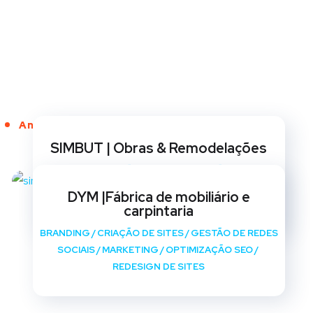
Anos de Serviço
SIMBUT | Obras & Remodelações
BRANDING
/
CRIAÇÃO DE SITES
/
GESTÃO DE REDES
SOCIAIS
/
MARKETING
/
OPTIMIZAÇÃO SEO
/
DYM |Fábrica de mobiliário e
REDESIGN DE SITES
carpintaria
BRANDING
/
CRIAÇÃO DE SITES
/
GESTÃO DE REDES
SOCIAIS
/
MARKETING
/
OPTIMIZAÇÃO SEO
/
REDESIGN DE SITES