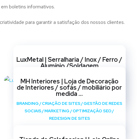
 em boletins informativos.
atividade para garantir a satisfação dos nossos clientes.
Websites
LuxMetal | Serralharia / Inox / Ferro /
Alumínio /Soldagem
BRANDING
/
CRIAÇÃO DE SITES
/
GESTÃO DE REDES
MH Interiores | Loja de Decoração
SOCIAIS
/
MARKETING
/
OPTIMIZAÇÃO SEO
/
de Interiores / sofás / mobiliário por
REDESIGN DE SITES
medida …
BRANDING
/
CRIAÇÃO DE SITES
/
GESTÃO DE REDES
SOCIAIS
/
MARKETING
/
OPTIMIZAÇÃO SEO
/
REDESIGN DE SITES