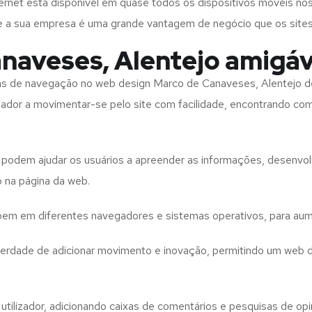
rnet está disponível em quase todos os dispositivos móveis nos
bre a sua empresa é uma grande vantagem de negócio que os site
naveses, Alentejo amigáv
tas de navegação no web design
Marco de Canaveses, Alentejo
d
izador a movimentar-se pelo site com facilidade, encontrando co
to podem ajudar os usuários a apreender as informações, desenvo
o na página da web.
e bem em diferentes navegadores e sistemas operativos, para aum
iberdade de adicionar movimento e inovação, permitindo um web 
utilizador, adicionando caixas de comentários e pesquisas de opin