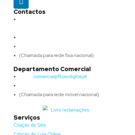
Contactos
Morada:
Avenida Barros e Soares N.º 375,
4715-213 Braga – Portugal
Email:
geral@fluxodigital.pt
Telefone:
(+351) 253 773 151
(Chamada para rede fixa nacional)
Departamento Comercial
Email:
comercial@fluxodigital.pt
Telefone:
(+351)
917 417 057
(Chamada para rede móvel nacional)
Serviços
Criação de Site
Criação de Loja Online