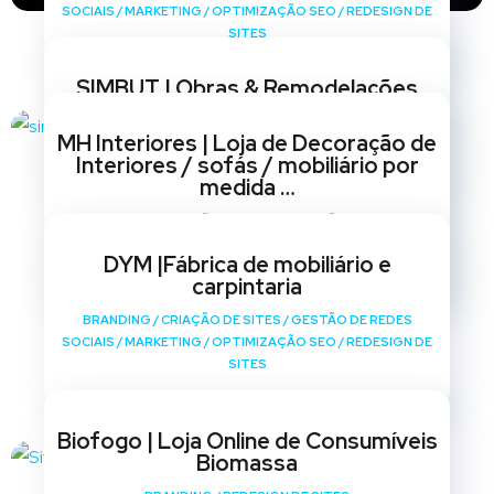
SOCIAIS
/
MARKETING
/
OPTIMIZAÇÃO SEO
/
REDESIGN DE
SITES
SIMBUT | Obras & Remodelações
BRANDING
/
CRIAÇÃO DE SITES
/
GESTÃO DE REDES
MH Interiores | Loja de Decoração de
SOCIAIS
/
MARKETING
/
OPTIMIZAÇÃO SEO
/
REDESIGN DE
Interiores / sofás / mobiliário por
SITES
medida …
BRANDING
/
CRIAÇÃO DE SITES
/
GESTÃO DE REDES
SOCIAIS
/
MARKETING
/
OPTIMIZAÇÃO SEO
/
REDESIGN DE
DYM |Fábrica de mobiliário e
SITES
carpintaria
BRANDING
/
CRIAÇÃO DE SITES
/
GESTÃO DE REDES
SOCIAIS
/
MARKETING
/
OPTIMIZAÇÃO SEO
/
REDESIGN DE
SITES
Biofogo | Loja Online de Consumíveis
Biomassa