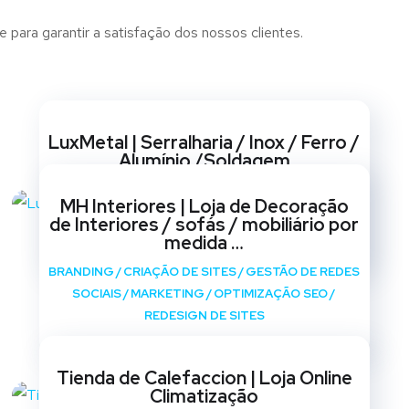
 para garantir a satisfação dos nossos clientes.
Websites
LuxMetal | Serralharia / Inox / Ferro /
Alumínio /Soldagem
BRANDING
/
CRIAÇÃO DE SITES
/
GESTÃO DE REDES
MH Interiores | Loja de Decoração
SOCIAIS
/
MARKETING
/
OPTIMIZAÇÃO SEO
/
de Interiores / sofás / mobiliário por
REDESIGN DE SITES
medida …
BRANDING
/
CRIAÇÃO DE SITES
/
GESTÃO DE REDES
SOCIAIS
/
MARKETING
/
OPTIMIZAÇÃO SEO
/
REDESIGN DE SITES
Tienda de Calefaccion | Loja Online
Climatização