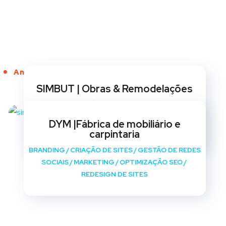
Anos de Serviço
SIMBUT | Obras & Remodelações
BRANDING
/
CRIAÇÃO DE SITES
/
GESTÃO DE REDES
SOCIAIS
/
MARKETING
/
OPTIMIZAÇÃO SEO
/
DYM |Fábrica de mobiliário e
REDESIGN DE SITES
carpintaria
BRANDING
/
CRIAÇÃO DE SITES
/
GESTÃO DE REDES
SOCIAIS
/
MARKETING
/
OPTIMIZAÇÃO SEO
/
REDESIGN DE SITES