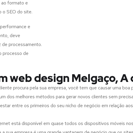
 ao formato e
o o SEO do site.
 performance e
ento, deve
z de processamento.
o processo de
em web design Melgaço, A 
iente procura pela sua empresa, você tem que causar uma boa p
m dos melhores métodos para gerar novos clientes sem precisar
 estar entre os primeiros do seu nicho de negócio em relação ao
rnet está disponível em quase todos os dispositivos móveis nos
bre a sua empresa é uma grande vantagem de negócio que os site