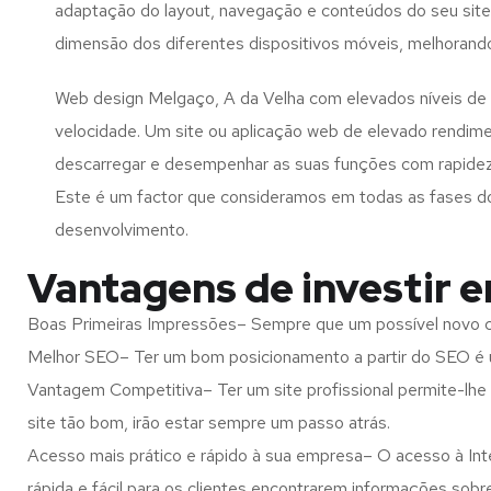
adaptação do layout, navegação e conteúdos do seu site
dimensão dos diferentes dispositivos móveis, melhorand
Web design Melgaço, A da Velha com elevados níveis de
velocidade. Um site ou aplicação web de elevado rendim
descarregar e desempenhar as suas funções com rapide
Este é um factor que consideramos em todas as fases d
desenvolvimento.
Vantagens de investir 
Boas Primeiras Impressões– Sempre que um possível novo cl
Melhor SEO– Ter um bom posicionamento a partir do SEO é u
Vantagem Competitiva– Ter um site profissional permite-lhe
site tão bom, irão estar sempre um passo atrás.
Acesso mais prático e rápido à sua empresa– O acesso à Inte
rápida e fácil para os clientes encontrarem informações so