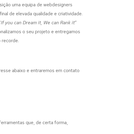
osição uma equipa de webdesigners
inal de elevada qualidade e criatividade.
“
If you can Dream it, We can Rank it
”
rsonalizamos o seu projeto e entregamos
 recorde.
eresse abaixo e entraremos em contato
 ferramentas que, de certa forma,