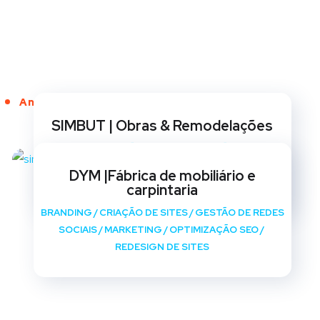
Anos de Serviço
SIMBUT | Obras & Remodelações
BRANDING
/
CRIAÇÃO DE SITES
/
GESTÃO DE REDES
SOCIAIS
/
MARKETING
/
OPTIMIZAÇÃO SEO
/
DYM |Fábrica de mobiliário e
REDESIGN DE SITES
carpintaria
BRANDING
/
CRIAÇÃO DE SITES
/
GESTÃO DE REDES
SOCIAIS
/
MARKETING
/
OPTIMIZAÇÃO SEO
/
REDESIGN DE SITES