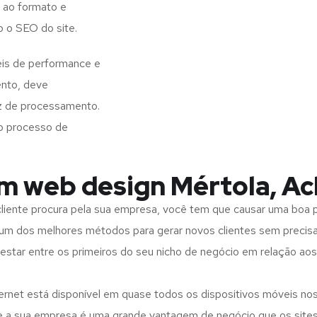
 ao formato e
o o SEO do site.
is de performance e
ento, deve
z de processamento.
o processo de
em web design Mértola, 
iente procura pela sua empresa, você tem que causar uma boa p
m dos melhores métodos para gerar novos clientes sem precisar
 estar entre os primeiros do seu nicho de negócio em relação ao
rnet está disponível em quase todos os dispositivos móveis nos
bre a sua empresa é uma grande vantagem de negócio que os site