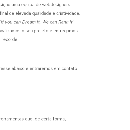
osição uma equipa de webdesigners
inal de elevada qualidade e criatividade.
“
If you can Dream it, We can Rank it
”
rsonalizamos o seu projeto e entregamos
 recorde.
eresse abaixo e entraremos em contato
 ferramentas que, de certa forma,