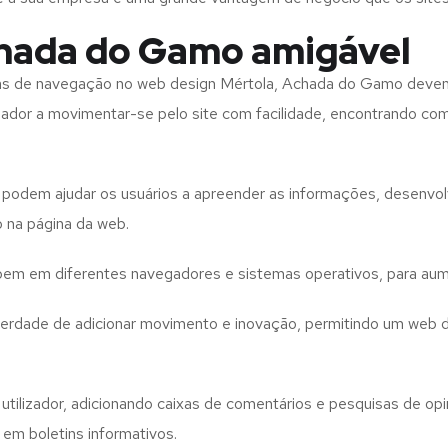
chada do Gamo amigável
tas de navegação no web design
Mértola, Achada do Gamo
devem
izador a movimentar-se pelo site com facilidade, encontrando co
to podem ajudar os usuários a apreender as informações, desenvo
o na página da web.
e bem em diferentes navegadores e sistemas operativos, para aum
iberdade de adicionar movimento e inovação, permitindo um web 
utilizador, adicionando caixas de comentários e pesquisas de opin
 em boletins informativos.