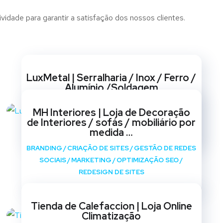
dade para garantir a satisfação dos nossos clientes.
Websites
LuxMetal | Serralharia / Inox / Ferro /
Alumínio /Soldagem
BRANDING
/
CRIAÇÃO DE SITES
/
GESTÃO DE REDES
MH Interiores | Loja de Decoração
SOCIAIS
/
MARKETING
/
OPTIMIZAÇÃO SEO
/
de Interiores / sofás / mobiliário por
REDESIGN DE SITES
medida …
BRANDING
/
CRIAÇÃO DE SITES
/
GESTÃO DE REDES
SOCIAIS
/
MARKETING
/
OPTIMIZAÇÃO SEO
/
REDESIGN DE SITES
Tienda de Calefaccion | Loja Online
Climatização