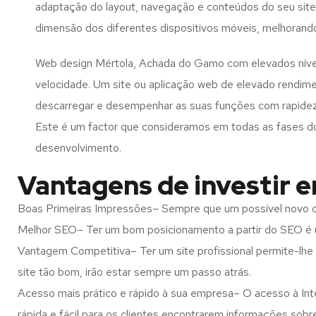
adaptação do layout, navegação e conteúdos do seu site
dimensão dos diferentes dispositivos móveis, melhorand
Web design Mértola, Achada do Gamo com elevados níve
velocidade. Um site ou aplicação web de elevado rendim
descarregar e desempenhar as suas funções com rapide
Este é um factor que consideramos em todas as fases d
desenvolvimento.
Vantagens de investir 
Boas Primeiras Impressões– Sempre que um possível novo cl
Melhor SEO– Ter um bom posicionamento a partir do SEO é u
Vantagem Competitiva– Ter um site profissional permite-lhe
site tão bom, irão estar sempre um passo atrás.
Acesso mais prático e rápido à sua empresa– O acesso à Inte
rápida e fácil para os clientes encontrarem informações so