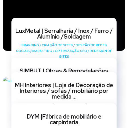
LuxMetal | Serralharia / Inox / Ferro /
Alumínio /Soldagem
BRANDING
/
CRIAÇÃO DE SITES
/
GESTÃO DE REDES
SOCIAIS
/
MARKETING
/
OPTIMIZAÇÃO SEO
/
REDESIGN DE
SITES
SIMBUT | Obras & Remodelações
BRANDING
/
CRIAÇÃO DE SITES
/
GESTÃO DE REDES
MH Interiores | Loja de Decoração de
SOCIAIS
/
MARKETING
/
OPTIMIZAÇÃO SEO
/
REDESIGN DE
Interiores / sofás / mobiliário por
SITES
medida …
BRANDING
/
CRIAÇÃO DE SITES
/
GESTÃO DE REDES
SOCIAIS
/
MARKETING
/
OPTIMIZAÇÃO SEO
/
REDESIGN DE
DYM |Fábrica de mobiliário e
SITES
carpintaria