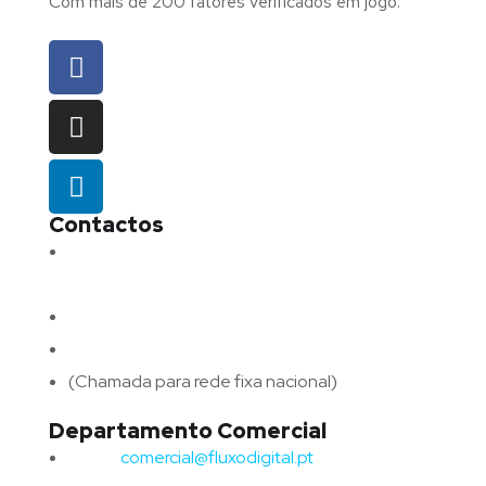
Com mais de 200 fatores verificados em jogo.
Contactos
Morada:
Avenida Barros e Soares N.º 375,
4715-213 Braga – Portugal
Email:
geral@fluxodigital.pt
Telefone:
(+351) 253 773 151
(Chamada para rede fixa nacional)
Departamento Comercial
Email:
comercial@fluxodigital.pt