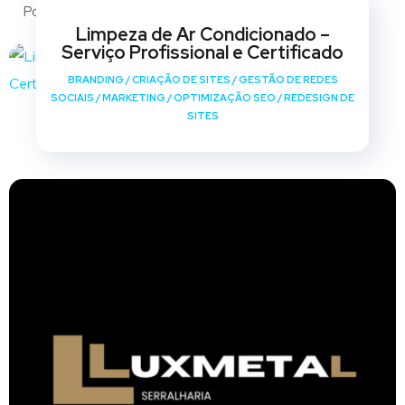
Portfólio
Limpeza de Ar Condicionado –
Serviço Profissional e Certificado
BRANDING
/
CRIAÇÃO DE SITES
/
GESTÃO DE REDES
SOCIAIS
/
MARKETING
/
OPTIMIZAÇÃO SEO
/
REDESIGN DE
SITES