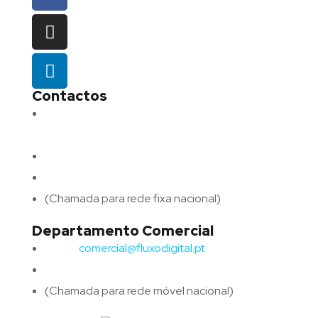
Contactos
Morada:
Avenida Barros e Soares N.º 375,
4715-213 Braga – Portugal
Email:
geral@fluxodigital.pt
Telefone:
(+351) 253 773 151
(Chamada para rede fixa nacional)
Departamento Comercial
Email:
comercial@fluxodigital.pt
Telefone:
(+351)
917 417 057
(Chamada para rede móvel nacional)