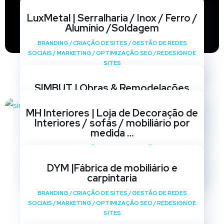
LuxMetal | Serralharia / Inox / Ferro /
Alumínio /Soldagem
BRANDING
/
CRIAÇÃO DE SITES
/
GESTÃO DE REDES
SOCIAIS
/
MARKETING
/
OPTIMIZAÇÃO SEO
/
REDESIGN DE
SITES
SIMBUT | Obras & Remodelações
BRANDING
/
CRIAÇÃO DE SITES
/
GESTÃO DE REDES
MH Interiores | Loja de Decoração de
SOCIAIS
/
MARKETING
/
OPTIMIZAÇÃO SEO
/
REDESIGN DE
Interiores / sofás / mobiliário por
SITES
medida …
BRANDING
/
CRIAÇÃO DE SITES
/
GESTÃO DE REDES
SOCIAIS
/
MARKETING
/
OPTIMIZAÇÃO SEO
/
REDESIGN DE
DYM |Fábrica de mobiliário e
SITES
carpintaria
BRANDING
/
CRIAÇÃO DE SITES
/
GESTÃO DE REDES
SOCIAIS
/
MARKETING
/
OPTIMIZAÇÃO SEO
/
REDESIGN DE
SITES