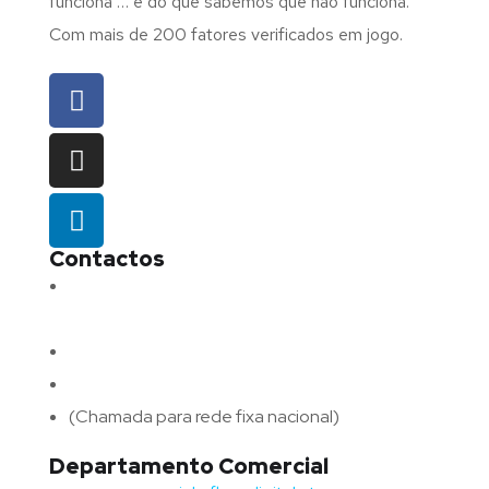
funciona … e do que sabemos que não funciona.
Com mais de 200 fatores verificados em jogo.
Contactos
Morada:
Avenida Barros e Soares N.º 375,
4715-213 Braga – Portugal
Email:
geral@fluxodigital.pt
Telefone:
(+351) 253 773 151
(Chamada para rede fixa nacional)
Departamento Comercial