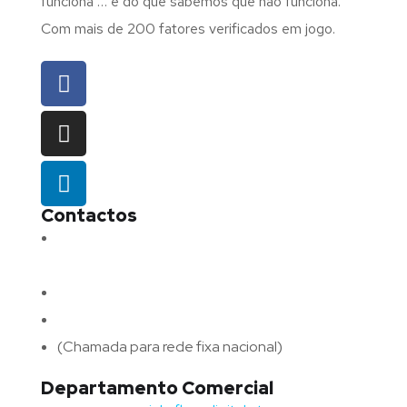
funciona … e do que sabemos que não funciona.
Com mais de 200 fatores verificados em jogo.
Contactos
Morada:
Avenida Barros e Soares N.º 375,
4715-213 Braga – Portugal
Email:
geral@fluxodigital.pt
Telefone:
(+351) 253 773 151
(Chamada para rede fixa nacional)
Departamento Comercial