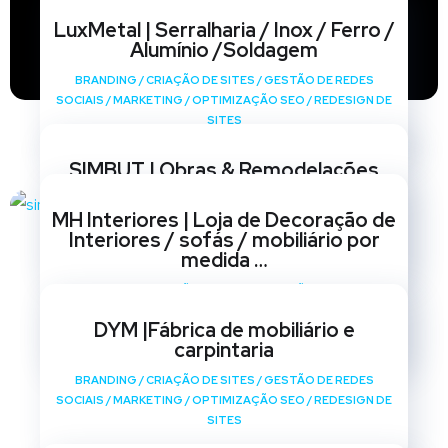
LuxMetal | Serralharia / Inox / Ferro /
Alumínio /Soldagem
BRANDING
/
CRIAÇÃO DE SITES
/
GESTÃO DE REDES
SOCIAIS
/
MARKETING
/
OPTIMIZAÇÃO SEO
/
REDESIGN DE
SITES
SIMBUT | Obras & Remodelações
BRANDING
/
CRIAÇÃO DE SITES
/
GESTÃO DE REDES
MH Interiores | Loja de Decoração de
SOCIAIS
/
MARKETING
/
OPTIMIZAÇÃO SEO
/
REDESIGN DE
Interiores / sofás / mobiliário por
SITES
medida …
BRANDING
/
CRIAÇÃO DE SITES
/
GESTÃO DE REDES
SOCIAIS
/
MARKETING
/
OPTIMIZAÇÃO SEO
/
REDESIGN DE
DYM |Fábrica de mobiliário e
SITES
carpintaria
BRANDING
/
CRIAÇÃO DE SITES
/
GESTÃO DE REDES
SOCIAIS
/
MARKETING
/
OPTIMIZAÇÃO SEO
/
REDESIGN DE
SITES