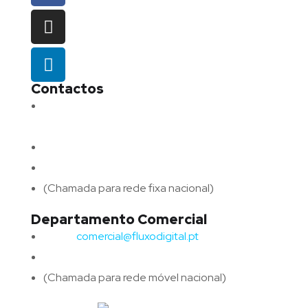
Contactos
Morada:
Avenida Barros e Soares N.º 375,
4715-213 Braga – Portugal
Email:
geral@fluxodigital.pt
Telefone:
(+351) 253 773 151
(Chamada para rede fixa nacional)
Departamento Comercial
Email:
comercial@fluxodigital.pt
Telefone:
(+351)
917 417 057
(Chamada para rede móvel nacional)