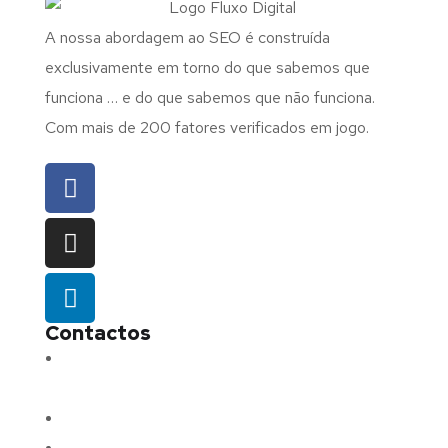
A nossa abordagem ao SEO é construída
exclusivamente em torno do que sabemos que
funciona … e do que sabemos que não funciona.
Com mais de 200 fatores verificados em jogo.
Contactos
Morada:
Avenida Barros e Soares N.º 375,
4715-213 Braga – Portugal
Email:
geral@fluxodigital.pt
Telefone:
(+351) 253 773 151