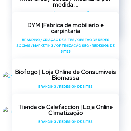
medida …
BRANDING
/
CRIAÇÃO DE SITES
/
GESTÃO DE REDES
SOCIAIS
/
MARKETING
/
OPTIMIZAÇÃO SEO
/
REDESIGN DE
DYM |Fábrica de mobiliário e
SITES
carpintaria
BRANDING
/
CRIAÇÃO DE SITES
/
GESTÃO DE REDES
SOCIAIS
/
MARKETING
/
OPTIMIZAÇÃO SEO
/
REDESIGN DE
SITES
Biofogo | Loja Online de Consumíveis
Biomassa
BRANDING
/
REDESIGN DE SITES
Tienda de Calefaccion | Loja Online
Climatização
BRANDING
/
REDESIGN DE SITES