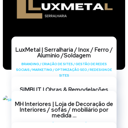
LuxMetal | Serralharia / Inox / Ferro /
Alumínio /Soldagem
BRANDING
/
CRIAÇÃO DE SITES
/
GESTÃO DE REDES
SOCIAIS
/
MARKETING
/
OPTIMIZAÇÃO SEO
/
REDESIGN DE
SITES
SIMBUT | Obras & Remodelações
BRANDING
/
CRIAÇÃO DE SITES
/
GESTÃO DE REDES
MH Interiores | Loja de Decoração de
SOCIAIS
/
MARKETING
/
OPTIMIZAÇÃO SEO
/
REDESIGN DE
Interiores / sofás / mobiliário por
SITES
medida …
BRANDING
/
CRIAÇÃO DE SITES
/
GESTÃO DE REDES