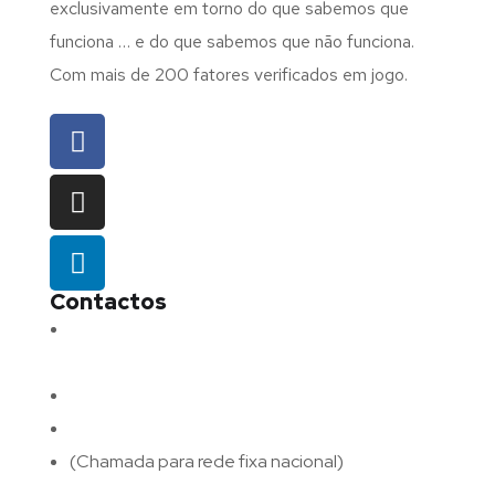
exclusivamente em torno do que sabemos que
funciona … e do que sabemos que não funciona.
Com mais de 200 fatores verificados em jogo.
Contactos
Morada:
Avenida Barros e Soares N.º 375,
4715-213 Braga – Portugal
Email:
geral@fluxodigital.pt
Telefone:
(+351) 253 773 151
(Chamada para rede fixa nacional)