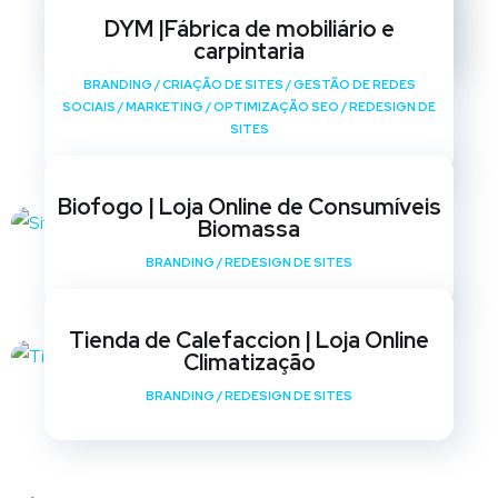
SOCIAIS
/
MARKETING
/
OPTIMIZAÇÃO SEO
/
REDESIGN DE
DYM |Fábrica de mobiliário e
SITES
carpintaria
BRANDING
/
CRIAÇÃO DE SITES
/
GESTÃO DE REDES
SOCIAIS
/
MARKETING
/
OPTIMIZAÇÃO SEO
/
REDESIGN DE
SITES
Biofogo | Loja Online de Consumíveis
Biomassa
BRANDING
/
REDESIGN DE SITES
Tienda de Calefaccion | Loja Online
Climatização
BRANDING
/
REDESIGN DE SITES